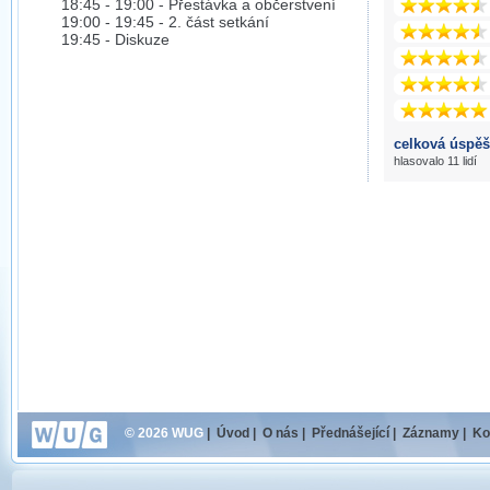
18:45 - 19:00 - Přestávka a občerstvení
19:00 - 19:45 - 2. část setkání
19:45 - Diskuze
celková úspěš
hlasovalo 11 lidí
© 2026 WUG
|
Úvod
|
O nás
|
Přednášející
|
Záznamy
|
Ko