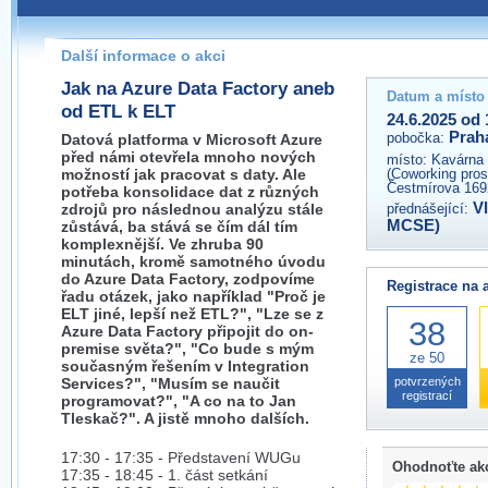
Pokud máte jakýkoliv dotaz na organizátory této akce,
prosím neváhejte nás kontaktovat na e-mailu:
Další informace o akci
praha@wug.cz
Jak na Azure Data Factory aneb
Datum a místo
od ETL k ELT
24.6.2025 od 
Prah
pobočka:
Datová platforma v Microsoft Azure
před námi otevřela mnoho nových
místo:
Kavárna 
možností jak pracovat s daty. Ale
(Coworking prost
Čestmírova 169
potřeba konsolidace dat z různých
V
zdrojů pro následnou analýzu stále
přednášející:
MCSE)
zůstává, ba stává se čím dál tím
komplexnější. Ve zhruba 90
minutách, kromě samotného úvodu
do Azure Data Factory, zodpovíme
Registrace na 
řadu otázek, jako například "Proč je
ELT jiné, lepší než ETL?", "Lze se z
38
Azure Data Factory připojit do on-
premise světa?", "Co bude s mým
ze 50
současným řešením v Integration
Services?", "Musím se naučit
potvrzených
registrací
programovat?", "A co na to Jan
Tleskač?". A jistě mnoho dalších.
17:30 - 17:35 - Představení WUGu
Ohodnoťte ak
17:35 - 18:45 - 1. část setkání