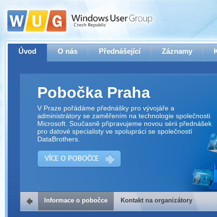
Úvod
O nás
Přednášející
Záznamy
Pobočka Praha
V Praze pořádáme přednášky pro vývojáře a
administrátory se zaměřením na technologie společnosti
Microsoft. Současně připravujeme novou sérii přednášek
pro datové specialisty ve spolupráci se společností
DataBrothers.
VÍCE O POBOČCE
Informace o pobočce
Kontakt na organizátory
Kontakt na organizátory