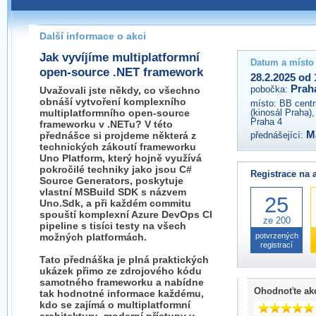
Pokud máte jakýkoliv dotaz na organizátory této akce,
prosím neváhejte nás kontaktovat na e-mailu:
Další informace o akci
praha@wug.cz
Jak vyvíjíme multiplatformní
Datum a místo
open-source .NET framework
28.2.2025 od 
Prah
pobočka:
Uvažovali jste někdy, co všechno
obnáší vytvoření komplexního
místo:
BB centr
multiplatformního open-source
(kinosál Praha)
Praha 4
frameworku v .NETu? V této
M
přednášce si projdeme některá z
přednášející:
technických zákoutí frameworku
Uno Platform, který hojně využívá
pokročilé techniky jako jsou C#
Registrace na 
Source Generators, poskytuje
vlastní MSBuild SDK s názvem
25
Uno.Sdk, a při každém commitu
spouští komplexní Azure DevOps CI
ze 200
pipeline s tisíci testy na všech
možných platformách.
potvrzených
registrací
Tato přednáška je plná praktických
ukázek přimo ze zdrojového kódu
samotného frameworku a nabídne
Ohodnoťte ak
tak hodnotné informace každému,
kdo se zajímá o multiplatformní