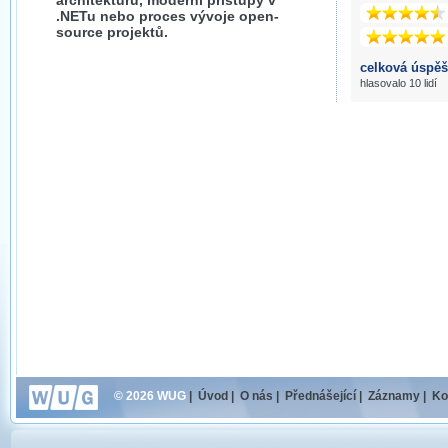
architekturu, moderní přístupy v
.NETu nebo proces vývoje open-
source projektů.
celková úspěš
hlasovalo 10 lidí
© 2026 WUG
|
Úvod
|
O nás
|
Přednášející
|
Záznamy
|
Ko