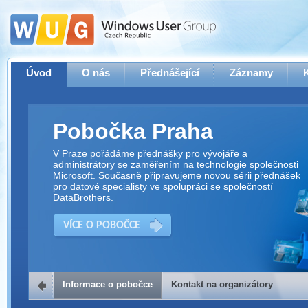
Úvod
O nás
Přednášející
Záznamy
Pobočka Praha
V Praze pořádáme přednášky pro vývojáře a
administrátory se zaměřením na technologie společnosti
Microsoft. Současně připravujeme novou sérii přednášek
pro datové specialisty ve spolupráci se společností
DataBrothers.
VÍCE O POBOČCE
Informace o pobočce
Kontakt na organizátory
Kontakt na organizátory