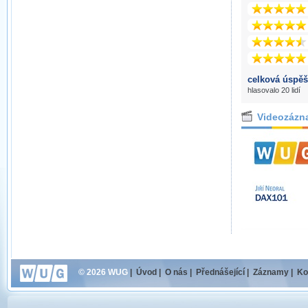
celková úspěš
hlasovalo 20 lidí
Videozázn
© 2026 WUG
|
Úvod
|
O nás
|
Přednášející
|
Záznamy
|
Ko