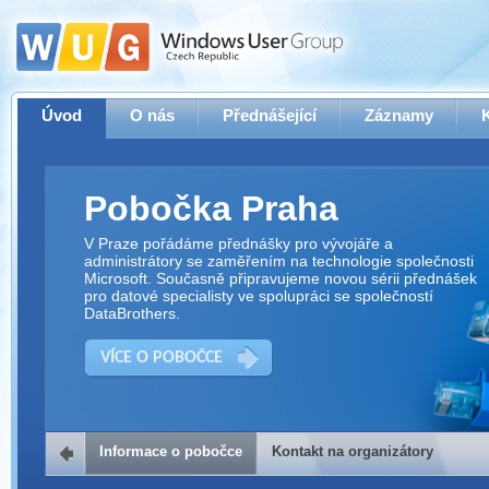
Úvod
O nás
Přednášející
Záznamy
Pobočka Praha
V Praze pořádáme přednášky pro vývojáře a
administrátory se zaměřením na technologie společnosti
Microsoft. Současně připravujeme novou sérii přednášek
pro datové specialisty ve spolupráci se společností
DataBrothers.
VÍCE O POBOČCE
Informace o pobočce
Kontakt na organizátory
Kontakt na organizátory