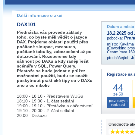
Pokud máte jakýkoliv dotaz na organizátory této akce,
prosím neváhejte nás kontaktovat na e-mailu:
Další informace o akci
praha@wug.cz
DAX101
Datum a místo
Přednáška vás provede základy
18.2.2025 od 
toho, co byste měli vědět o jazyce
Prah
pobočka:
DAX. Projdeme oblasti použití přes
místo:
Kavárna 
počítané sloupce, measures,
(Coworking prost
počítané tabulky, zabezpečení až po
Čestmírova 169
dotazování. Rozebereme kdy
Ji
přednášející:
sáhnout po DAXu a kdy raději řešit
scénáře v SQL, Power Query.
Přestože se bude jednat o průžez
Registrace na 
možnostmi použití, budu se snažit
poskytnout praktické tipy co v DAXu
44
ano a co nikoliv.
ze 50
18:00 - 18:10 - Představení WUGu
18:10 - 19:00 - 1. část setkání
potvrzených
registrací
19:00 - 19:10 - Přestávka a občerstvení
19:10 - 20:00 - 2. část setkání
20:00 - Diskuze
Ohodnoťte ak