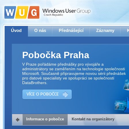
Úvod
O nás
Přednášející
Záznamy
Pobočka Praha
V Praze pořádáme přednášky pro vývojáře a
administrátory se zaměřením na technologie společnosti
Microsoft. Současně připravujeme novou sérii přednášek
pro datové specialisty ve spolupráci se společností
DataBrothers.
VÍCE O POBOČCE
Informace o pobočce
Kontakt na organizátory
Kontakt na organizátory