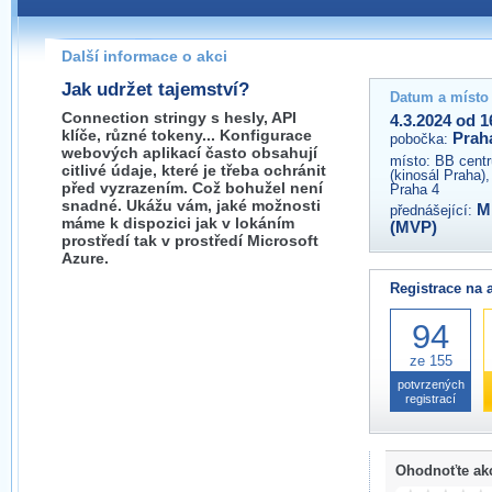
Pokud máte jakýkoliv dotaz na organizátory této akce,
prosím neváhejte nás kontaktovat na e-mailu:
Další informace o akci
praha@wug.cz
Jak udržet tajemství?
Datum a místo
Connection stringy s hesly, API
4.3.2024 od 1
klíče, různé tokeny... Konfigurace
Prah
pobočka:
webových aplikací často obsahují
místo:
BB centr
citlivé údaje, které je třeba ochránit
(kinosál Praha)
před vyzrazením. Což bohužel není
Praha 4
snadné. Ukážu vám, jaké možnosti
Mi
přednášející:
máme k dispozici jak v lokáním
(MVP)
prostředí tak v prostředí Microsoft
Azure.
Registrace na 
94
ze 155
potvrzených
registrací
Ohodnoťte ak