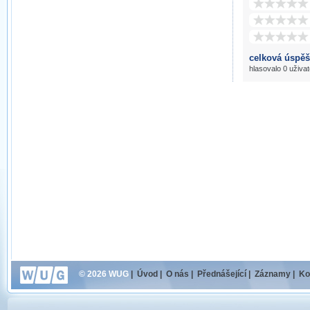
celková úspěš
hlasovalo 0 uživat
© 2026 WUG
|
Úvod
|
O nás
|
Přednášející
|
Záznamy
|
Ko