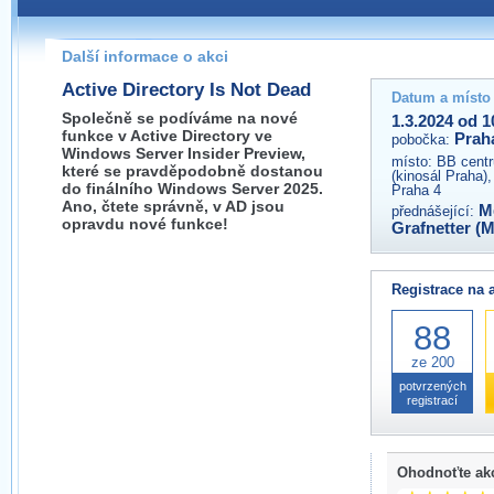
Pokud máte jakýkoliv dotaz na organizátory této akce,
prosím neváhejte nás kontaktovat na e-mailu:
Další informace o akci
praha@wug.cz
Active Directory Is Not Dead
Datum a místo
Společně se podíváme na nové
1.3.2024 od 1
funkce v Active Directory ve
Prah
pobočka:
Windows Server Insider Preview,
místo:
BB centr
které se pravděpodobně dostanou
(kinosál Praha)
do finálního Windows Server 2025.
Praha 4
Ano, čtete správně, v AD jsou
M
přednášející:
opravdu nové funkce!
Grafnetter (
Registrace na 
88
ze 200
potvrzených
registrací
Ohodnoťte ak