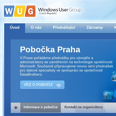
Úvod
O nás
Přednášející
Záznamy
Pobočka Praha
V Praze pořádáme přednášky pro vývojáře a
administrátory se zaměřením na technologie společnosti
Microsoft. Současně připravujeme novou sérii přednášek
pro datové specialisty ve spolupráci se společností
DataBrothers.
VÍCE O POBOČCE
Informace o pobočce
Kontakt na organizátory
Kontakt na organizátory