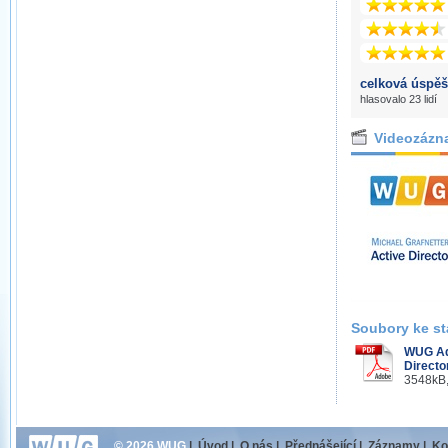
celková úspěš
hlasovalo 23 lidí
Videozázn
Soubory ke st
WUG Ad
Directo
3548kB,
© 2026 WUG
|
Úvod
|
O nás
|
Přednášející
|
Záznamy
|
Ko