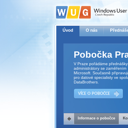
Úvod
O nás
Přednáše
Pobočka Pr
V Praze pořádáme přednášky 
administrátory se zaměřením 
Microsoft. Současně připravu
pro datové specialisty ve spol
DataBrothers.
VÍCE O POBOČCE
Informace o pobočce
Ko
Kontakt na 