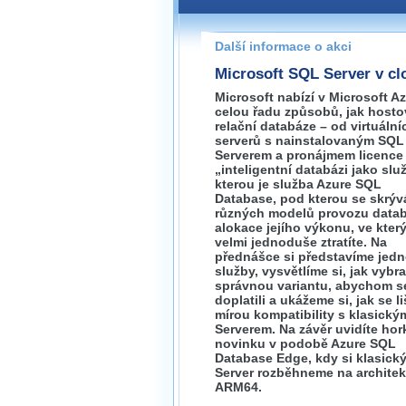
Pokud máte jakýkoliv dotaz na
prosím neváhejte nás kontakt
Další informace o akci
praha@wug.cz
Microsoft SQL Server v c
Microsoft nabízí v Microsoft A
celou řadu způsobů, jak hosto
relační databáze – od virtuální
serverů s nainstalovaným SQL
Serverem a pronájmem licence
„inteligentní databázi jako slu
kterou je služba Azure SQL
Database, pod kterou se skrýv
různých modelů provozu datab
alokace jejího výkonu, ve kter
velmi jednoduše ztratíte. Na
přednášce si představíme jedn
služby, vysvětlíme si, jak vybra
správnou variantu, abychom s
doplatili a ukážeme si, jak se li
mírou kompatibility s klasick
Serverem. Na závěr uvidíte ho
novinku v podobě Azure SQL
Database Edge, kdy si klasick
Server rozběhneme na architek
ARM64.