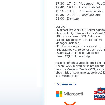
17:30 - 17:40 - Představení WU
17:40 - 19:15 - 1. část setkání
19:15 - 19:30 - Přestávka a obče
19:30 - 21:00 - 2. část setkání
21:00 - Diskuze
Osnova:
- Možnosti provozu SQL Server datab
- Microsoft SQL Server v Azure Virtual
- Představení Azure SQL Database
- Single Database vs. Elastic Pool vs.
Managed Instance
- DTU vs. vCore purchase model
- Provisioned vs. Serverless compute ti
- Azure SQL Database Hyperscale
- Azure SQL Database Edge
Akce je pořádána ve spolupráci s kom
Czech PASS, registrujte se prosím buď
nebo na Meetupu Czech PASS, ale ne
obou místech současně, ať se dopočít
kolik vás má přijít.
Partneři akce