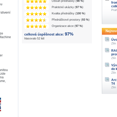
Obsah přednášky (
98 %
)
fro
Gu
col
Praktické ukázky (
97 %
)
Prah
rstvení
Kvalita přednášky (
100 %
)
Přednáškové prostory (
93 %
)
Organizace akce (
97 %
)
Nejnově
áze
97%
celková úspěšnost akce:
 Machine
hlasovalo 52 lidí
Úvo
Zlín
RAG
pro
er
Zlín
Výv
do 
unitou
Zlín
 zde
 na
Arc
áme,
T4
Zlín