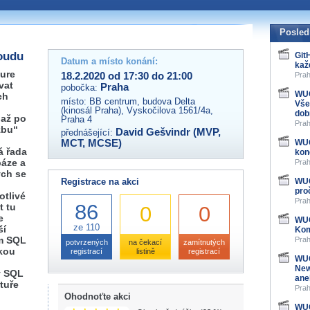
 organizátory této akce,
ovat na e-mailu:
Posled
loudu
Git
Datum a místo konání:
kaž
zure
18.2.2020 od 17:30 do 21:00
Prah
vat
Praha
pobočka:
WUG
ch
místo:
BB centrum, budova Delta
Vše
(kinosál Praha), Vyskočilova 1561/4a,
dob
 až po
Praha 4
Prah
žbu“
David Gešvindr (MVP,
přednášející:
MCT, MCSE)
WUG
á řada
kon
áze a
Prah
ých se
Registrace na akci
WUG
pro
otlivé
Prah
86
t tu
0
0
e
WUG
ze 110
ší
Kom
ým SQL
Prah
potvrzených
na čekací
zamítnutých
rkou
registrací
listině
registrací
WUG
New
ý SQL
ane
tuře
Prah
Ohodnoťte akci
WUG