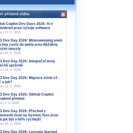
ní přidaná videa
Hub Copilot Dev Days 2026: AI v
dodenní praxi vývoje software
a | 27. 5. 2026
 Dev Day 2026: Minesweeping aneb
chny cesty do pekla jsou dlážděny
rými úmysly
a | 24. 5. 2026
 Dev Day 2026: Integrační testy
ečně správně
a | 15. 4. 2026
 Dev Day 2026: Migrace xUnit v3 -
č a jak?
a | 12. 4. 2026
 Dev Day 2026: GitHub Copilot:
pletní přehled
a | 1. 4. 2026
 Dev Day 2026: Přechod z
tonsoft.Json na System.Text.Json
b jak být o 60% rychlejší
a | 26. 3. 2026
 Dev Day 2026: Lessons learned