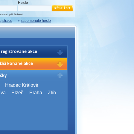
Heslo
tovat přihlášení
gistrace
»
zapomenuté heslo
 registrované akce
brazení Vašich registrací na akce
ižší konané akce
sím přihlašte.
2026,
Brno
čky
Days 2026
2026,
Brno
Hradec Králové
Server Bootcamp 2026
ava
Plzeň
Praha
Zlín