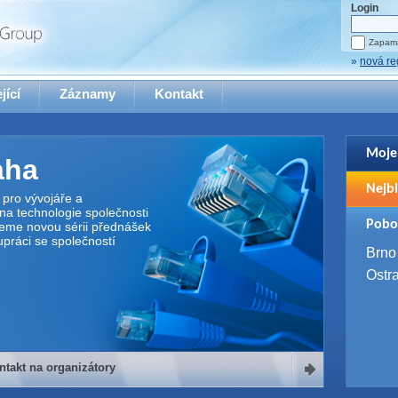
Login
Zapama
»
nová re
jící
Záznamy
Kontakt
Moje
aha
Pro zo
Nejbl
se pro
pro vývojáře a
na technologie společnosti
2. 9. 
Pobo
jeme novou sérii přednášek
WUG 
upráci se společností
4. 9. 
Brno
SQL 
Ostr
ntakt na organizátory
organizátory