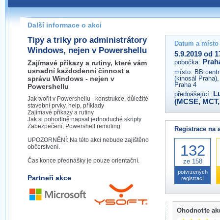
Pokud máte jakýkoliv dotaz na organizátory této akce,
prosím neváhejte nás kontaktovat na e-mailu:
Další informace o akci
praha@wug.cz
Tipy a triky pro administrátory
Datum a místo
Windows, nejen v Powershellu
5.9.2019 od 1
Prah
pobočka:
Zajímavé příkazy a rutiny, které vám
usnadní každodenní činnost a
místo:
BB centr
správu Windows - nejen v
(kinosál Praha)
Praha 4
Powershellu
L
přednášející:
Jak tvořit v Powershellu - konstrukce, důležité
(MCSE, MCT,
stavební prvky, help, příklady
Zajímavé příkazy a rutiny
Jak si pohodlně napsat jednoduché skripty
Zabezpečení, Powershell remoting
Registrace na 
UPOZORNĚNÍ: Na této akci nebude zajištěno
132
občerstvení.
Čas konce přednášky je pouze orientační.
ze 158
potvrzených
Partneři akce
registrací
Ohodnoťte ak