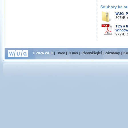
Soubory ke st
WUG_Po
807kB, 
Tipy a 
Windows
972kB, 
© 2026 WUG
|
Úvod
|
O nás
|
Přednášející
|
Záznamy
|
Ko