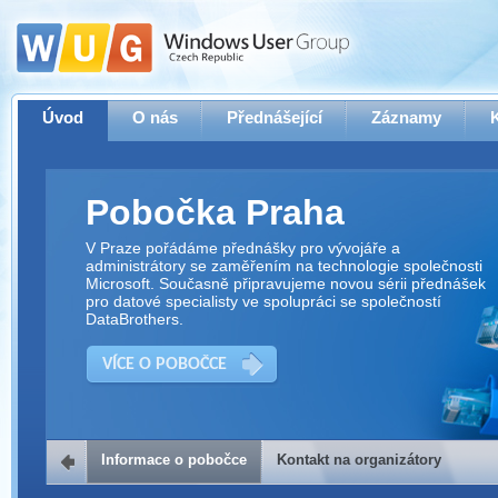
Úvod
O nás
Přednášející
Záznamy
Pobočka Praha
V Praze pořádáme přednášky pro vývojáře a
administrátory se zaměřením na technologie společnosti
Microsoft. Současně připravujeme novou sérii přednášek
pro datové specialisty ve spolupráci se společností
DataBrothers.
VÍCE O POBOČCE
Informace o pobočce
Kontakt na organizátory
Kontakt na organizátory