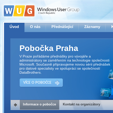
Úvod
O nás
Přednášející
Záznamy
Pobočka Praha
V Praze pořádáme přednášky pro vývojáře a
administrátory se zaměřením na technologie společnosti
Microsoft. Současně připravujeme novou sérii přednášek
pro datové specialisty ve spolupráci se společností
DataBrothers.
VÍCE O POBOČCE
Informace o pobočce
Kontakt na organizátory
Kontakt na organizátory