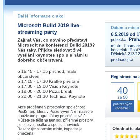
Pokud máte jakýkoliv dotaz na organizátory této akce,
prosím neváhejte nás kontaktovat na e-mailu:
Další informace o akci
praha@wug.cz
Microsoft Build 2019 live-
Datum a místo
streaming party
6.5.2019 od 1
Prah
pobočka:
Zajímá Vás, co nového představí
Microsoft na konferenci Build 2019?
místo:
Rosmari
Nás taky. Přijďte sledovat živé
kanceláře PostS
Dělnická 213/12
vysílání keynotes spolu s námi u
přednášející:
dobrého občerstvení.
o 16:45 - 17:15 příchod, malé
občerstvení
Registrace na 
o 17:15 - 17:30 Krátké přivítání
o 17:30 - 19:00 Vision Keynote
40
o 19:00 - 20:00 Pizza break
o 20:00 - 21:30 Technical Keynote
ze 50
potvrzených
Akce proběhne v prostorách společnosti
registrací
PostSharp, která v Praze vyvíjí .NET nástroje
používané programátory po celém světě.
Můžete se těšit na fajn lidi, příjemné prostory,
jídlo, pivo, nealko a spoustu novinek.
Ohodnoťte ak
Rezervujte si prosím místo, kapacita je
omezena.