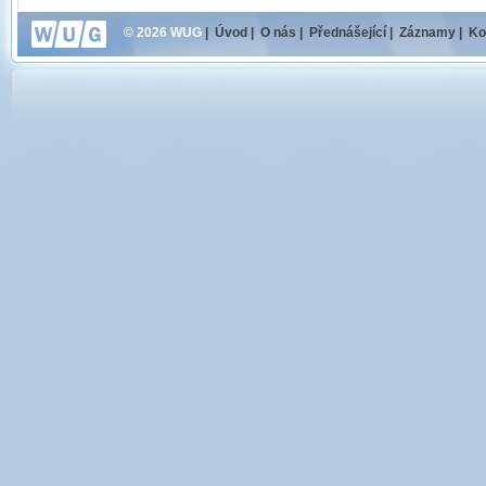
© 2026 WUG
|
Úvod
|
O nás
|
Přednášející
|
Záznamy
|
Ko