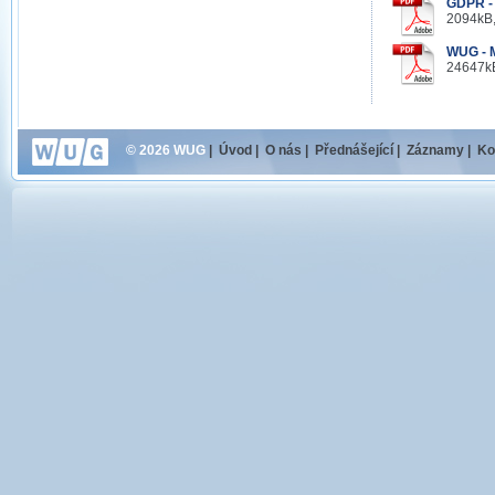
GDPR - 
2094kB,
WUG - M
24647kB
© 2026 WUG
|
Úvod
|
O nás
|
Přednášející
|
Záznamy
|
Ko