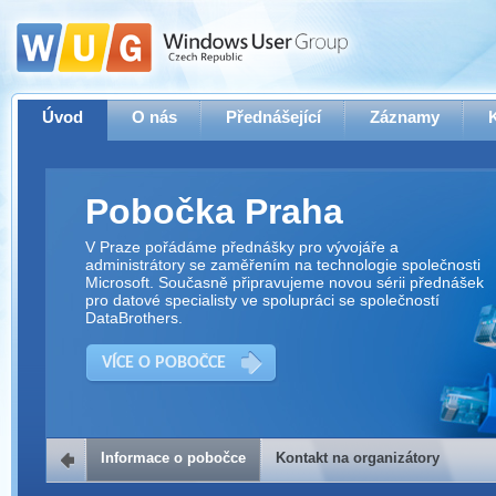
Úvod
O nás
Přednášející
Záznamy
Pobočka Praha
V Praze pořádáme přednášky pro vývojáře a
administrátory se zaměřením na technologie společnosti
Microsoft. Současně připravujeme novou sérii přednášek
pro datové specialisty ve spolupráci se společností
DataBrothers.
VÍCE O POBOČCE
Informace o pobočce
Kontakt na organizátory
Kontakt na organizátory