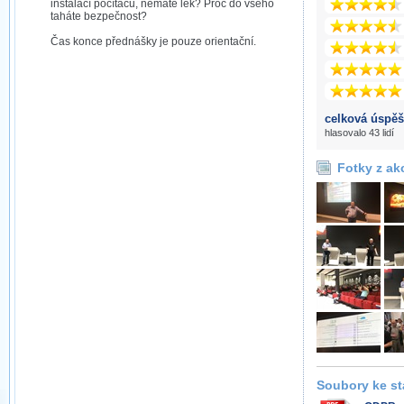
instalací počítačů, nemáte lék? Proč do všeho
taháte bezpečnost?
Čas konce přednášky je pouze orientační.
celková úspěš
hlasovalo 43 lidí
Fotky z ak
Soubory ke st