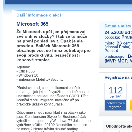
Pokud máte jakýkoliv dotaz na organizátory této akce,
prosím neváhejte nás kontaktovat na e-mailu:
Další informace o akci
praha@wug.cz
Microsoft 365
Datum a místo
Že Microsoft opět jen přejmenoval
24.5.2018 od 
své online služby? I tak se to může
Prah
pobočka:
na první pohled jevit. Opak je ale
místo:
BB centr
pravdou. Balíček Microsoft 365
(kinosál Praha)
obsahuje vše, co firma potřebuje pro
Praha 4
svoji produktivitu, bezpečnost i
Bc
přednášející:
koncové stanice.
(MVP, MCP, 
Agenda:
- Office 365
- Windows 10
Registrace na 
- Enterprise Mobility+Security
112
Představíme si, co tento licenční balíček
obsahuje, jak jej plně využít, pohodlně nasadit
i nastavit do souladu například s GDPR. Přes
ze 160
licenční teorii i migrační mystično až po
potvrzených
praktické ukázky konfigurace.
registrací
Odpovíme si tedy například i na otázky jako
jsou: Co s koncem Skype for Business? Jak
vyřešit konec podpory Windows 7? Jak dlouho
vydržíme s Office 2010? Nesnáším cloud, co
Ohodnoťte ak
se mnou? Nerad trávím dlouhé hodiny