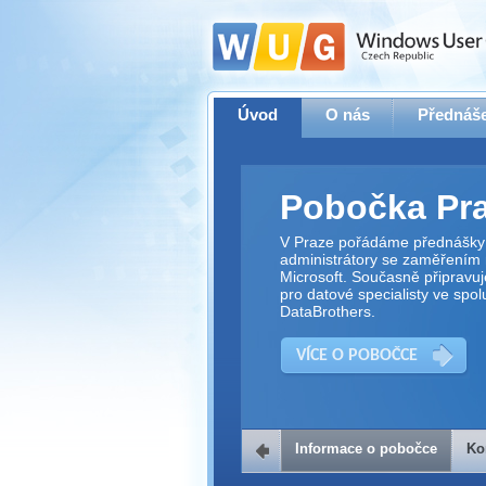
Úvod
O nás
Přednáše
Pobočka Pr
V Praze pořádáme přednášky 
administrátory se zaměřením 
Microsoft. Současně připravu
pro datové specialisty ve spol
DataBrothers.
VÍCE O POBOČCE
Informace o pobočce
Ko
Kontakt na 