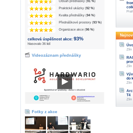
Obsah přednášky (
91 %
)
fro
col
Praktické ukázky (
92 %
)
Prah
Kvalita přednášky (
94 %
)
Přednáškové prostory (
93 %
)
Organizace akce (
96 %
)
Nejnově
93%
celková úspěšnost akce:
hlasovalo 36 lidí
Úvo
Zlín
Videozáznam přednášky
RAG
pro
Zlín
Výv
do 
Zlín
Arc
T4
Zlín
Fotky z akce