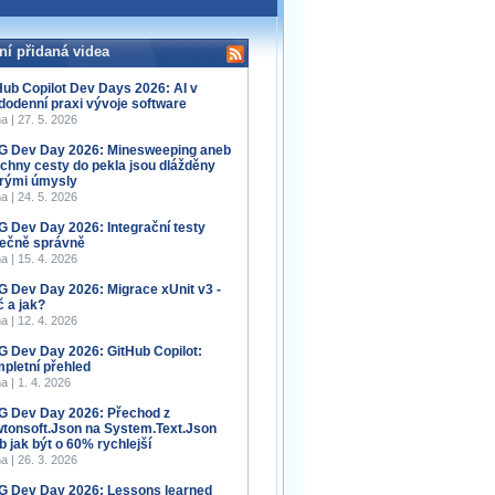
ní přidaná videa
Hub Copilot Dev Days 2026: AI v
dodenní praxi vývoje software
a | 27. 5. 2026
 Dev Day 2026: Minesweeping aneb
chny cesty do pekla jsou dlážděny
rými úmysly
a | 24. 5. 2026
 Dev Day 2026: Integrační testy
ečně správně
a | 15. 4. 2026
 Dev Day 2026: Migrace xUnit v3 -
č a jak?
a | 12. 4. 2026
 Dev Day 2026: GitHub Copilot:
pletní přehled
a | 1. 4. 2026
 Dev Day 2026: Přechod z
tonsoft.Json na System.Text.Json
b jak být o 60% rychlejší
a | 26. 3. 2026
 Dev Day 2026: Lessons learned