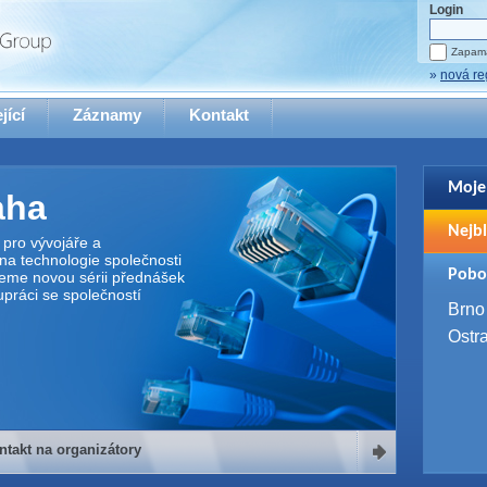
Login
Zapama
»
nová re
jící
Záznamy
Kontakt
Moje
aha
Pro zo
Nejbl
se pro
pro vývojáře a
na technologie společnosti
2. 9. 
Pobo
jeme novou sérii přednášek
WUG 
upráci se společností
4. 9. 
Brno
SQL 
Ostr
ntakt na organizátory
organizátory