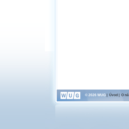
© 2026 WUG
|
Úvod
|
O ná