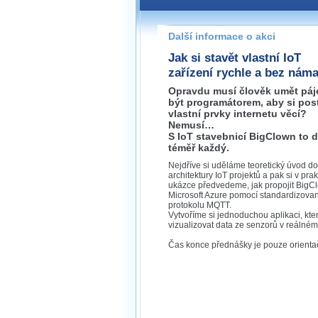
Pokud máte jakýkoliv dotaz na
prosím neváhejte nás kontakt
Další informace o akci
praha@wug.cz
Jak si stavět vlastní IoT
zařízení rychle a bez nám
Opravdu musí člověk umět páj
být programátorem, aby si post
vlastní prvky internetu věcí?
Nemusí…
S IoT stavebnicí BigClown to 
téměř každý.
Nejdříve si uděláme teoretický úvod do
architektury IoT projektů a pak si v prak
ukázce předvedeme, jak propojit BigC
Microsoft Azure pomocí standardizova
protokolu MQTT.
Vytvoříme si jednoduchou aplikaci, kt
vizualizovat data ze senzorů v reálném
Čas konce přednášky je pouze orientač