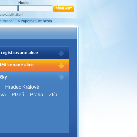
Heslo
tovat přihlášení
gistrace
»
zapomenuté heslo
 registrované akce
brazení Vašich registrací na akce
ižší konané akce
sím přihlašte.
2026,
Brno
čky
Days 2026
2026,
Brno
Hradec Králové
Server Bootcamp 2026
ava
Plzeň
Praha
Zlín