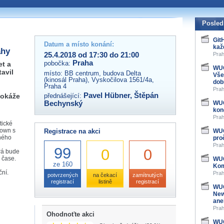
 organizátory této akce,
ovat na e-mailu:
Posled
Git
Datum a místo konání:
kaž
ahy
25.4.2018 od 17:30 do 21:00
Prah
Praha
pobočka:
et a
WUG
avil
místo:
BB centrum, budova Delta
Vše
(kinosál Praha), Vyskočilova 1561/4a,
dob
Praha 4
Prah
Pavel Hübner
,
Štěpán
dokáže
přednášející:
Bechynský
WUG
kon
Prah
tické
lown s
Registrace na akci
WUG
ného
pro
Prah
99
0
0
erá bude
 čase.
WUG
ze 160
Kom
ní.
Prah
potvrzených
na čekací
zamítnutých
registrací
listině
registrací
WUG
New
ane
Prah
Ohodnoťte akci
WUG