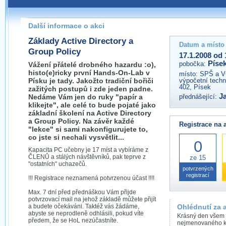
Pokud máte jakýkoliv dotaz na organizátory této akce,
prosím neváhejte nás kontaktovat na e-mailu:
Další informace o akci
pisek@wug.cz
Základy Active Directory a
Datum a místo
Group Policy
17.1.2008 od 
Píse
pobočka:
Vážení přátelé drobného hazardu :o),
histo(e)ricky první Hands-On-Lab v
místo:
SPŠ a V
Písku je tady. Jakožto tradiční bořiči
výpočetní techn
402, Písek
zažitých postupů i zde jeden padne.
Ja
Nedáme Vám jen do ruky "papír a
přednášející:
klikejte", ale celé to bude pojaté jako
základní školení na Active Directory
a Group Policy. Na závěr každé
Registrace na 
"lekce" si sami nakonfigurujete to,
co jste si nechali vysvětlit...
0
Kapacita PC učebny je 17 míst a vybíráme z
ČLENŮ a stálých návštěvníků, pak teprve z
ze 15
"ostatních" uchazečů.
potvrzených
registrací
!!! Registrace neznamená potvrzenou účast !!!!
Max. 7 dní před přednáškou Vám přijde
potvrzovací mail na jehož základě můžete přijít
a budete očekáváni. Taktéž vás žádáme,
Ohlédnutí za 
abyste se neprodleně odhlásili, pokud víte
Krásný den všem p
předem, že se HoL nezúčastníte.
nejmenovaného k