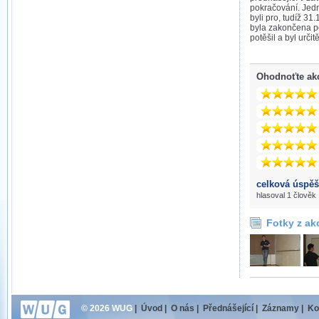
pokračování. Jed
byli pro, tudíž 31
byla zakončena p
potěšil a byl urči
Ohodnoťte ak
celková úspěš
hlasoval 1 člověk
Fotky z ak
© 2026 WUG
|
Úvod
|
O nás
|
Přednášející
|
Záznamy
|
Ko