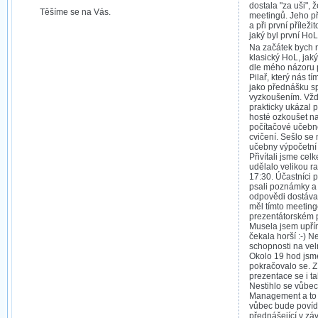
dostala "za uši",
Těšíme se na Vás.
meetingů. Jeho př
a při první příleži
jaký byl první HoL
Na začátek bych r
klasický HoL, jaký
dle mého názoru 
Pilař, který nás t
jako přednášku s
vyzkoušením. Vždy
prakticky ukázal p
hosté ozkoušet na
počítačové učebně
cvičení. Sešlo se
učebny výpočetní 
Přivítali jsme cel
udělalo velikou ra
17:30. Účastníci 
psali poznámky a 
odpovědi dostával
měl tímto meetin
prezentátorském p
Musela jsem upřím
čekala horší :-) 
schopnosti na velm
Okolo 19 hod jsme
pokračovalo se. Z
prezentace se i ta
Nestihlo se vůbe
Management a to b
vůbec bude povíd
přednášející v záv