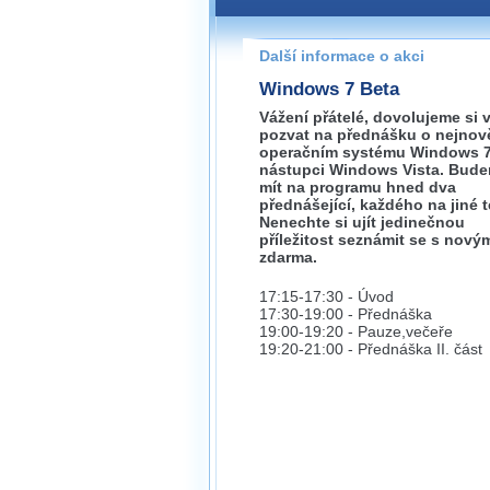
Pokud máte jakýkoliv dotaz na
prosím neváhejte nás kontakt
Další informace o akci
pisek@wug.cz
Windows 7 Beta
Vážení přátelé, dovolujeme si 
pozvat na přednášku o nejnov
operačním systému Windows 7
nástupci Windows Vista. Bud
mít na programu hned dva
přednášející, každého na jiné 
Nenechte si ujít jedinečnou
příležitost seznámit se s nový
zdarma.
17:15-17:30 - Úvod
17:30-19:00 - Přednáška
19:00-19:20 - Pauze,večeře
19:20-21:00 - Přednáška II. část