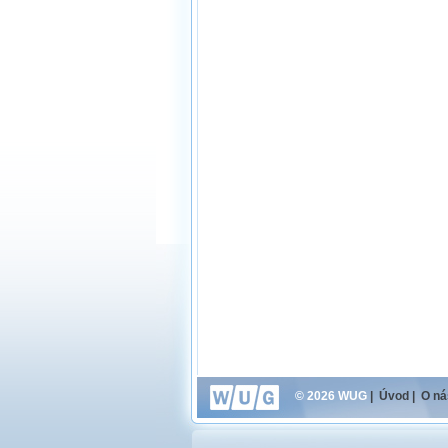
© 2026 WUG
|
Úvod
|
O ná