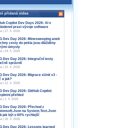
ní přidaná videa
Hub Copilot Dev Days 2026: AI v
dodenní praxi vývoje software
a | 27. 5. 2026
 Dev Day 2026: Minesweeping aneb
chny cesty do pekla jsou dlážděny
rými úmysly
a | 24. 5. 2026
 Dev Day 2026: Integrační testy
ečně správně
a | 15. 4. 2026
 Dev Day 2026: Migrace xUnit v3 -
č a jak?
a | 12. 4. 2026
 Dev Day 2026: GitHub Copilot:
pletní přehled
a | 1. 4. 2026
 Dev Day 2026: Přechod z
tonsoft.Json na System.Text.Json
b jak být o 60% rychlejší
a | 26. 3. 2026
 Dev Day 2026: Lessons learned