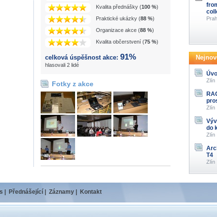
fro
Kvalita přednášky (
100 %
)
col
Praktické ukázky (
88 %
)
Prah
Organizace akce (
88 %
)
Kvalita občerstvení (
75 %
)
91%
celková úspěšnost akce:
Nejnově
hlasovali 2 lidé
Úvo
Zlín
Fotky z akce
RAG
pro
Zlín
Výv
do 
Zlín
Arc
T4
Zlín
s
|
Přednášející
|
Záznamy
|
Kontakt