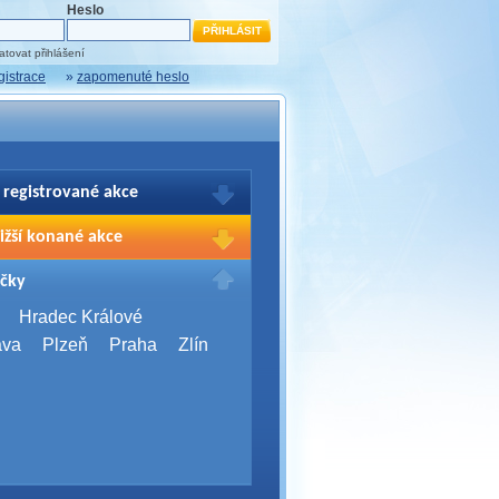
Heslo
tovat přihlášení
gistrace
»
zapomenuté heslo
 registrované akce
brazení Vašich registrací na akce
ižší konané akce
sím přihlašte.
2026,
Brno
čky
Days 2026
2026,
Brno
Hradec Králové
Server Bootcamp 2026
ava
Plzeň
Praha
Zlín