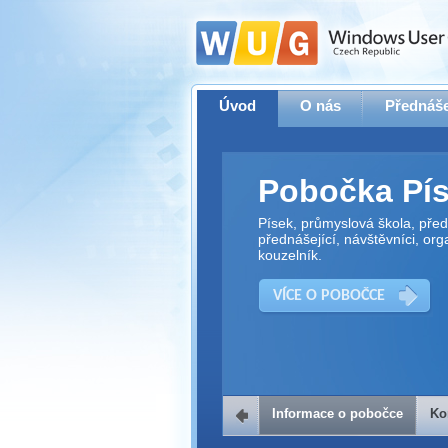
Úvod
O nás
Přednáše
Pobočka Pí
Písek, průmyslová škola, předn
přednášející, návštěvníci, org
kouzelník.
VÍCE O POBOČCE
Informace o pobočce
Ko
Kontakt na 