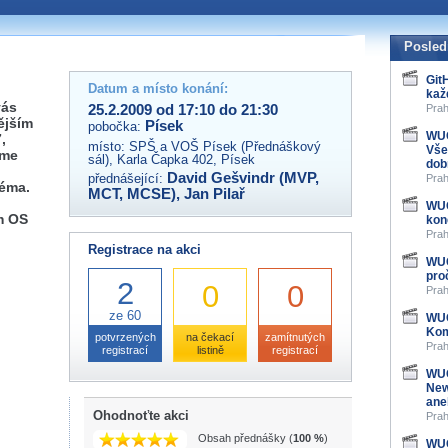
 organizátory této akce,
ovat na e-mailu:
Posled
Git
Datum a místo konání:
kaž
vás
25.2.2009 od 17:10 do 21:30
Prah
ějším
Písek
pobočka:
WUG
,
místo:
SPŠ a VOŠ Písek (Přednáškový
Vše
eme
sál), Karla Čapka 402, Písek
dob
David Gešvindr (MVP,
přednášející:
Prah
téma.
MCT, MCSE)
,
Jan Pilař
WUG
m OS
kon
Prah
Registrace na akci
WUG
pro
2
0
0
Prah
ze 60
WUG
Kom
potvrzených
na čekací
zamítnutých
Prah
registrací
listině
registrací
WUG
New
ane
Ohodnoťte akci
Prah
Obsah přednášky (
100 %
)
WUG