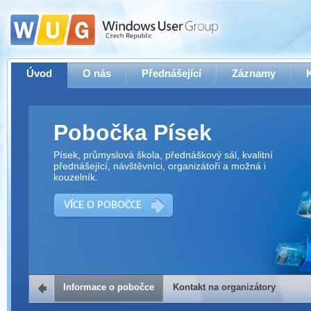
Úvod
O nás
Přednášející
Záznamy
Pobočka Písek
Písek, průmyslová škola, přednáškový sál, kvalitní
přednášející, návštěvníci, organizátoři a možná i
kouzelník.
VÍCE O POBOČCE
Informace o pobočce
Kontakt na organizátory
Kontakt na organizátory