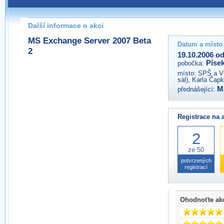
Pokud máte jakýkoliv dotaz na organizátory této akce,
prosím neváhejte nás kontaktovat na e-mailu:
Další informace o akci
pisek@wug.cz
MS Exchange Server 2007 Beta
Datum a místo
2
19.10.2006 od
Píse
pobočka:
místo:
SPŠ a V
sál), Karla Čap
M
přednášející:
Registrace na 
2
ze 50
potvrzených
registrací
Ohodnoťte ak