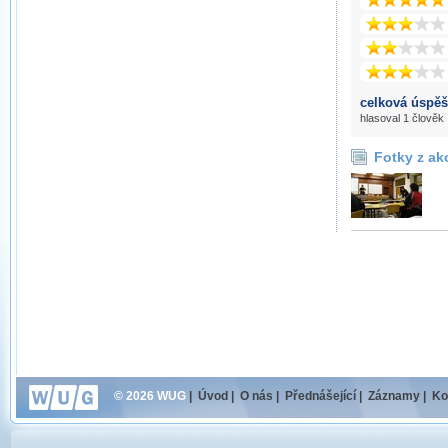
celková úspěš
hlasoval 1 člověk
Fotky z ak
© 2026 WUG
|
Úvod
|
O nás
|
Přednášející
|
Záznamy
|
Ko