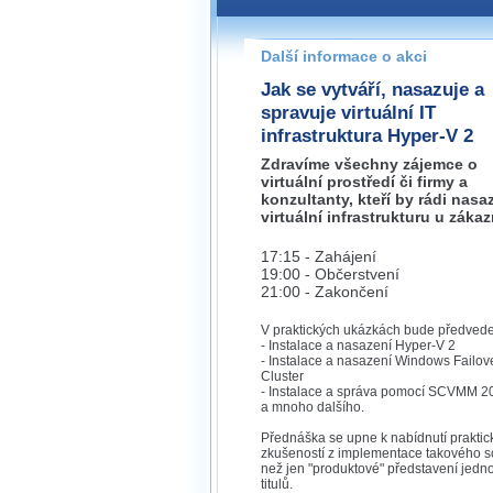
Pokud máte jakýkoliv dotaz na
prosím neváhejte nás kontakt
Další informace o akci
pisek@wug.cz
Jak se vytváří, nasazuje a
spravuje virtuální IT
infrastruktura Hyper-V 2
Zdravíme všechny zájemce o
virtuální prostředí či firmy a
konzultanty, kteří by rádi nasa
virtuální infrastrukturu u zákaz
17:15 - Zahájení
19:00 - Občerstvení
21:00 - Zakončení
V praktických ukázkách bude předved
- Instalace a nasazení Hyper-V 2
- Instalace a nasazení Windows Failov
Cluster
- Instalace a správa pomocí SCVMM 2
a mnoho dalšího.
Přednáška se upne k nabídnutí praktic
zkušeností z implementace takového 
než jen "produktové" představení jedno
titulů.