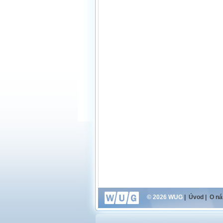
© 2026 WUG
|
Úvod
|
O ná