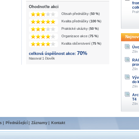
fro
Ohodnoťte akci
col
Prah
Obsah přednášky (
50 %
)
Kvalita přednášky (
100 %
)
Praktické ukázky (
50 %
)
Organizace akce (
75 %
)
Nejnově
Kvalita občerstvení (
75 %
)
Úvo
Zlín
70%
celková úspěšnost akce:
hlasoval 1 člověk
RAG
pro
Zlín
Výv
do 
Zlín
Arc
T4
Zlín
s
|
Přednášející
|
Záznamy
|
Kontakt