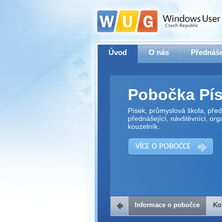
Úvod
O nás
Přednáše
Pobočka Pí
Písek, průmyslová škola, předn
přednášející, návštěvníci, org
kouzelník.
VÍCE O POBOČCE
Informace o pobočce
Ko
Kontakt na 