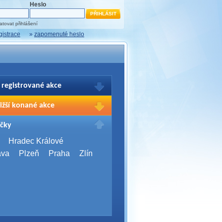
Heslo
tovat přihlášení
gistrace
»
zapomenuté heslo
 registrované akce
brazení Vašich registrací na akce
ižší konané akce
sím přihlašte.
2026,
Brno
čky
Days 2026
2026,
Brno
Hradec Králové
Server Bootcamp 2026
ava
Plzeň
Praha
Zlín