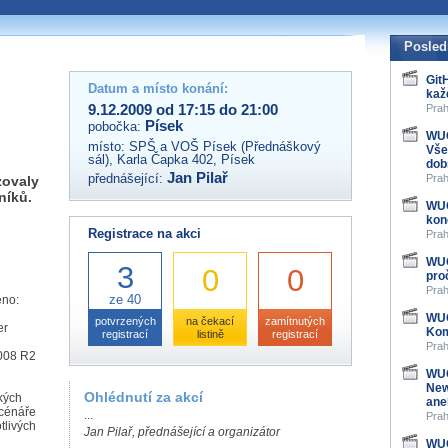
 organizátory této akce,
ovat na e-mailu:
Posled
Git
Datum a místo konání:
kaž
9.12.2009 od 17:15 do 21:00
Prah
Písek
pobočka:
WUG
místo:
SPŠ a VOŠ Písek (Přednáškový
Vše
sál), Karla Čapka 402, Písek
dob
Jan Pilař
přednášející:
Prah
zovaly
níků.
WUG
kon
Registrace na akci
Prah
WUG
3
0
0
pro
Prah
ze 40
eno:
WUG
potvrzených
na čekací
zamítnutých
er
Kom
registrací
listině
registrací
Prah
008 R2
WUG
New
Ohlédnutí za akcí
kých
ane
scénáře
...
Prah
tlivých
Jan Pilař, přednášející a organizátor
WUG