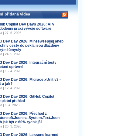
ní přidaná videa
Hub Copilot Dev Days 2026: AI v
dodenní praxi vývoje software
a | 27. 5. 2026
 Dev Day 2026: Minesweeping aneb
chny cesty do pekla jsou dlážděny
rými úmysly
a | 24. 5. 2026
 Dev Day 2026: Integrační testy
ečně správně
a | 15. 4. 2026
 Dev Day 2026: Migrace xUnit v3 -
č a jak?
a | 12. 4. 2026
 Dev Day 2026: GitHub Copilot:
pletní přehled
a | 1. 4. 2026
 Dev Day 2026: Přechod z
tonsoft.Json na System.Text.Json
b jak být o 60% rychlejší
a | 26. 3. 2026
 Dev Day 2026: Lessons learned