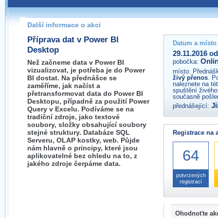
Pokud máte jakýkoliv dotaz na organizátory této akce,
prosím neváhejte nás kontaktovat na e-mailu:
Další informace o akci
Příprava dat v Power BI
Datum a místo
Desktop
29.11.2016 od
Onli
pobočka:
Než začneme data v Power BI
vizualizovat, je potřeba je do Power
místo:
Přednášk
BI dostat. Na přednášce se
živý přenos
. P
naleznete na té
zaměříme, jak načíst a
spuštění živého
přetransformovat data do Power BI
současně pošlem
Desktopu, případně za použití Power
Ji
přednášející:
Query v Excelu. Podíváme se na
tradiční zdroje, jako textové
soubory, složky obsahující soubory
stejné struktury. Databáze SQL
Registrace na 
Serveru, OLAP kostky, web. Půjde
nám hlavně o principy, které jsou
64
aplikovatelné bez ohledu na to, z
jakého zdroje čerpáme data.
potvrzených
registrací
Ohodnoťte ak