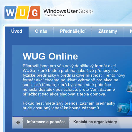
Úvod
O nás
Přednášející
Záznamy
WUG Online
Připravili jsme pro vás nový doplňkový formát akcí
WUGu, které budou probíhat jako živé přenosy bez
fyzické přednášky v přednáškové místnosti. Tento nový
formát akcí chceme používat výhradně pro akce na
specifická témata, která by si na jedné pobočce
nenašla dostatek posluchačů, proto Vám dáváme
příležitost tyto akce sledovat z tepla domova.
Pokud nestihnete živý přenos, záznam přednášky
bude dostupný v naší knihovně záznamů.
Informace o pobočce
Kontakt na organizátory
Kontakt na organizátory