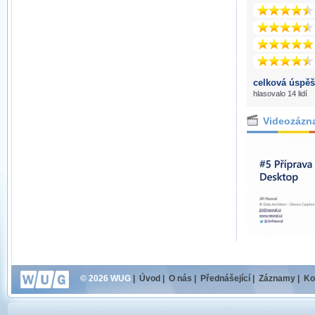
celková úspěš
hlasovalo 14 lidí
Videozázn
© 2026 WUG
|
Úvod
|
O nás
|
Přednášející
|
Záznamy
|
Ko