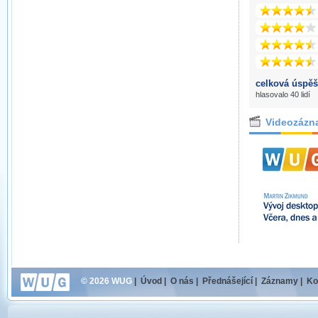
celková úspěš
hlasovalo 40 lidí
Videozázn
© 2026 WUG
|
Úvod
|
O nás
|
Přednášející
|
Záznamy
|
Ko