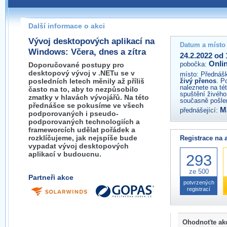
Pokud máte jakýkoliv dotaz na organizátory této akce,
prosím neváhejte nás kontaktovat na e-mailu:
Další informace o akci
Vývoj desktopových aplikací na
Datum a místo
Windows: Včera, dnes a zítra
24.2.2022 od 
Onli
pobočka:
Doporučované postupy pro
desktopový vývoj v .NETu se v
místo:
Přednášk
posledních letech měnily až příliš
živý přenos
. P
naleznete na té
často na to, aby to nezpůsobilo
spuštění živého
zmatky v hlavách vývojářů. Na této
současně pošlem
přednášce se pokusíme ve všech
M
přednášející:
podporovaných i pseudo-
podporovaných technologiích a
frameworcích udělat pořádek a
rozklíčujeme, jak nejspíše bude
Registrace na 
vypadat vývoj desktopových
aplikací v budoucnu.
293
ze 500
Partneři akce
potvrzených
registrací
Ohodnoťte ak