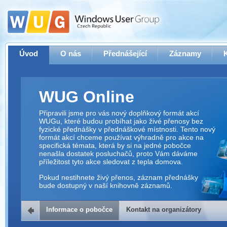
Úvod
O nás
Přednášející
Záznamy
WUG Online
Připravili jsme pro vás nový doplňkový formát akcí
WUGu, které budou probíhat jako živé přenosy bez
fyzické přednášky v přednáškové místnosti. Tento nový
formát akcí chceme používat výhradně pro akce na
specifická témata, která by si na jedné pobočce
nenašla dostatek posluchačů, proto Vám dáváme
příležitost tyto akce sledovat z tepla domova.
Pokud nestihnete živý přenos, záznam přednášky
bude dostupný v naší knihovně záznamů.
Informace o pobočce
Kontakt na organizátory
Kontakt na organizátory