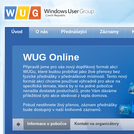
Úvod
O nás
Přednášející
Záznamy
WUG Online
Připravili jsme pro vás nový doplňkový formát akcí
WUGu, které budou probíhat jako živé přenosy bez
fyzické přednášky v přednáškové místnosti. Tento nový
formát akcí chceme používat výhradně pro akce na
specifická témata, která by si na jedné pobočce
nenašla dostatek posluchačů, proto Vám dáváme
příležitost tyto akce sledovat z tepla domova.
Pokud nestihnete živý přenos, záznam přednášky
bude dostupný v naší knihovně záznamů.
Informace o pobočce
Kontakt na organizátory
Kontakt na organizátory