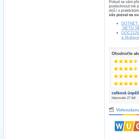
Pokud se vám předn
poslechnout mé p
dnů i s praktickým
vás pozval na sv
DOTNET_
.NET5/.N
GOC2126 
a škálova
Ohodnoťte ak
celková úspěš
hlasovalo 27 lidí
Videozázn