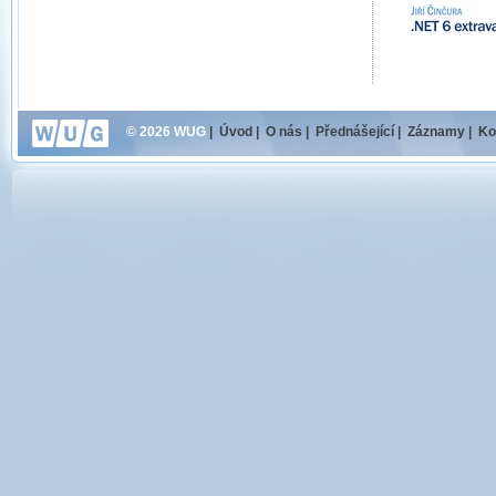
© 2026 WUG
|
Úvod
|
O nás
|
Přednášející
|
Záznamy
|
Ko