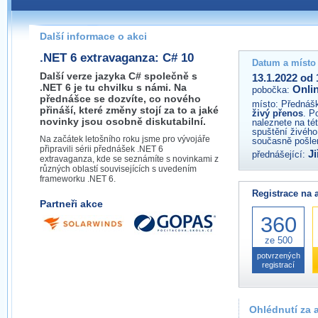
Pokud máte jakýkoliv dotaz na organizátory této akce,
prosím neváhejte nás kontaktovat na e-mailu:
Další informace o akci
.NET 6 extravaganza: C# 10
Datum a místo
Další verze jazyka C# společně s
13.1.2022 od 
.NET 6 je tu chvilku s námi. Na
Onli
pobočka:
přednášce se dozvíte, co nového
místo:
Přednášk
přináší, které změny stojí za to a jaké
živý přenos
. P
novinky jsou osobně diskutabilní.
naleznete na té
spuštění živého
Na začátek letošního roku jsme pro vývojáře
současně pošlem
připravili sérii přednášek .NET 6
Ji
přednášející:
extravaganza, kde se seznámíte s novinkami z
různých oblastí souvisejících s uvedením
frameworku .NET 6.
Registrace na 
Partneři akce
360
ze 500
potvrzených
registrací
Ohlédnutí za 