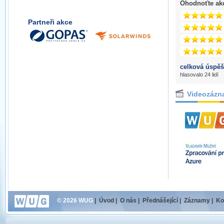
Ohodnoťte ak
Partneři akce
celková úspěš
hlasovalo 24 lidí
Videozázn
© 2026 WUG
|
Úvod
|
O nás
|
Přednášející
|
Záznamy
|
Ko