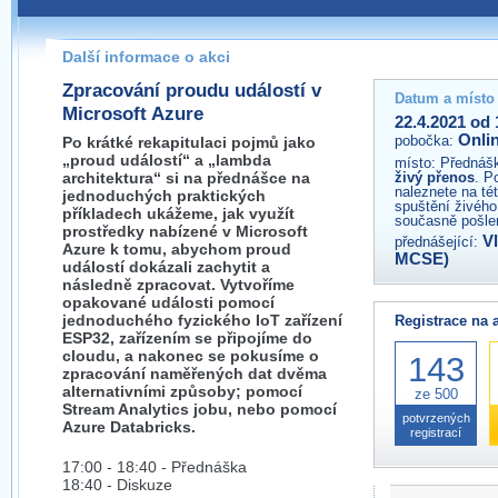
Pokud máte jakýkoliv dotaz na organizátory této akce,
prosím neváhejte nás kontaktovat na e-mailu:
Další informace o akci
Zpracování proudu událostí v
Datum a místo
Microsoft Azure
22.4.2021 od 
Onli
pobočka:
Po krátké rekapitulaci pojmů jako
„proud událostí“ a „lambda
místo:
Přednášk
architektura“ si na přednášce na
živý přenos
. P
naleznete na té
jednoduchých praktických
spuštění živého
příkladech ukážeme, jak využít
současně pošlem
prostředky nabízené v Microsoft
V
přednášející:
Azure k tomu, abychom proud
MCSE)
událostí dokázali zachytit a
následně zpracovat. Vytvoříme
opakované události pomocí
jednoduchého fyzického IoT zařízení
Registrace na 
ESP32, zařízením se připojíme do
cloudu, a nakonec se pokusíme o
143
zpracování naměřených dat dvěma
alternativními způsoby; pomocí
ze 500
Stream Analytics jobu, nebo pomocí
potvrzených
Azure Databricks.
registrací
17:00 - 18:40 - Přednáška
18:40 - Diskuze