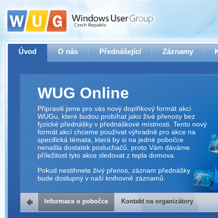
Úvod
O nás
Přednášející
Záznamy
WUG Online
Připravili jsme pro vás nový doplňkový formát akcí
WUGu, které budou probíhat jako živé přenosy bez
fyzické přednášky v přednáškové místnosti. Tento nový
formát akcí chceme používat výhradně pro akce na
specifická témata, která by si na jedné pobočce
nenašla dostatek posluchačů, proto Vám dáváme
příležitost tyto akce sledovat z tepla domova.
Pokud nestihnete živý přenos, záznam přednášky
bude dostupný v naší knihovně záznamů.
Informace o pobočce
Kontakt na organizátory
Kontakt na organizátory