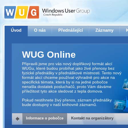
Úvod
O nás
Přednášející
Záznamy
WUG Online
Připravili jsme pro vás nový doplňkový formát akcí
WUGu, které budou probíhat jako živé přenosy bez
fyzické přednášky v přednáškové místnosti. Tento nový
formát akcí chceme používat výhradně pro akce na
specifická témata, která by si na jedné pobočce
nenašla dostatek posluchačů, proto Vám dáváme
příležitost tyto akce sledovat z tepla domova.
Pokud nestihnete živý přenos, záznam přednášky
bude dostupný v naší knihovně záznamů.
Informace o pobočce
Kontakt na organizátory
Kontakt na organizátory