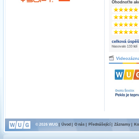
Ohodnoťte ak
celková úspěš
hlasovalo 133 lidí
Videozázn
© 2026 WUG
|
Úvod
|
O nás
|
Přednášející
|
Záznamy
|
Ko