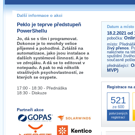
Pokud máte jakýkoliv dotaz na organizátory této akce,
prosím neváhejte nás kontaktovat na e-mailu:
Další informace o akci
Peklo je teprve předstupeň
Datum a místo
PowerShellu
18.2.2021 od 
Onli
pobočka:
Jo, dá se s tím i programovat.
Dokonce je to mnohdy velice
místo:
Přednášk
příjemné a pohodlné. Zvláště na
živý přenos
. P
naleznete na té
automatizace, jako jsou instalace a
spuštění živého
dalších systémové činnosti. A je to
současně pošlem
ve zdrojáku. A dá se to editovat v
O
přednášející:
notepadu. A pak to má několik
MVP)
strašlivých psychovlastností, ze
kterých se osypete.
Registrace na 
17:00 - 18:30 - Přednáška
18:30 - Diskuze
521
ze 600
Partneři akce
potvrzených
registrací