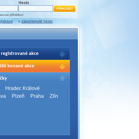
Heslo
tovat přihlášení
gistrace
»
zapomenuté heslo
 registrované akce
brazení Vašich registrací na akce
ižší konané akce
sím přihlašte.
2026,
Brno
čky
Days 2026
2026,
Brno
Hradec Králové
Server Bootcamp 2026
ava
Plzeň
Praha
Zlín