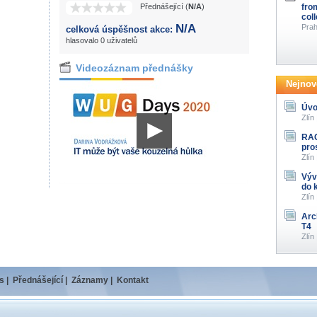
Přednášející (
N/A
)
fro
col
N/A
Prah
celková úspěšnost akce:
hlasovalo 0 uživatelů
Videozáznam přednášky
Nejnově
Úvo
Zlín
RAG
pro
Zlín
Výv
do 
Zlín
Arc
T4
Zlín
s
|
Přednášející
|
Záznamy
|
Kontakt