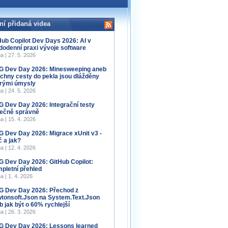
ní přidaná videa
Hub Copilot Dev Days 2026: AI v
dodenní praxi vývoje software
a | 27. 5. 2026
 Dev Day 2026: Minesweeping aneb
chny cesty do pekla jsou dlážděny
rými úmysly
a | 24. 5. 2026
 Dev Day 2026: Integrační testy
ečně správně
a | 15. 4. 2026
 Dev Day 2026: Migrace xUnit v3 -
č a jak?
a | 12. 4. 2026
 Dev Day 2026: GitHub Copilot:
pletní přehled
a | 1. 4. 2026
 Dev Day 2026: Přechod z
tonsoft.Json na System.Text.Json
b jak být o 60% rychlejší
a | 26. 3. 2026
 Dev Day 2026: Lessons learned