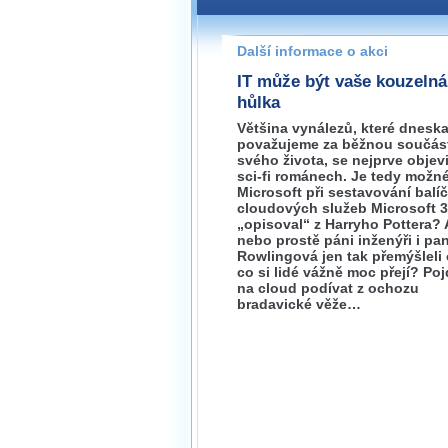
Pokud máte jakýkoliv dotaz na
prosím neváhejte nás kontakt
Další informace o akci
IT může být vaše kouzelná
hůlka
Většina vynálezů, které dnesk
považujeme za běžnou součás
svého života, se nejprve objevi
sci-fi románech. Je tedy možné
Microsoft při sestavování balí
cloudových služeb Microsoft 
„opisoval“ z Harryho Pottera? 
nebo prostě páni inženýři i pan
Rowlingová jen tak přemýšleli 
co si lidé vážně moc přejí? Poj
na cloud podívat z ochozu
bradavické věže…