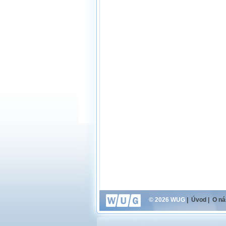
© 2026 WUG
|
Úvod
|
O ná