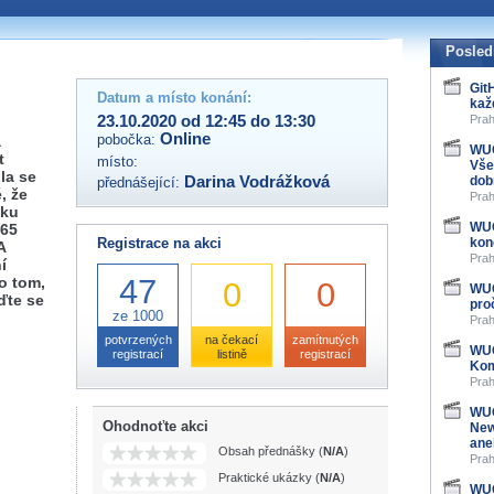
 organizátory této akce,
ovat na e-mailu:
Posled
Git
Datum a místo konání:
kaž
23.10.2020 od 12:45 do 13:30
Prah
Online
pobočka:
a
WUG
t
místo:
Vše
la se
Darina Vodrážková
dob
přednášející:
, že
Prah
čku
WUG
365
Registrace na akci
kon
A
Prah
í
47
o tom,
0
0
WUG
ďte se
pro
ze 1000
Prah
potvrzených
na čekací
zamítnutých
WUG
registrací
listině
registrací
Kom
Prah
WUG
Ohodnoťte akci
New
ane
Obsah přednášky (
N/A
)
Prah
Praktické ukázky (
N/A
)
WUG