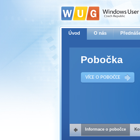
Úvod
O nás
Přednáše
Pobočka
VÍCE O POBOČCE
Informace o pobočce
Ko
Kontakt na 