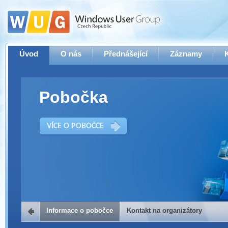
Úvod
O nás
Přednášející
Záznamy
Pobočka
VÍCE O POBOČCE
Informace o pobočce
Kontakt na organizátory
Kontakt na organizátory