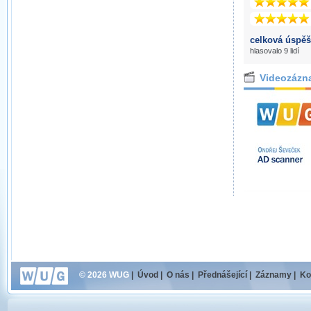
celková úspěš
hlasovalo 9 lidí
Videozázn
© 2026 WUG
|
Úvod
|
O nás
|
Přednášející
|
Záznamy
|
Ko