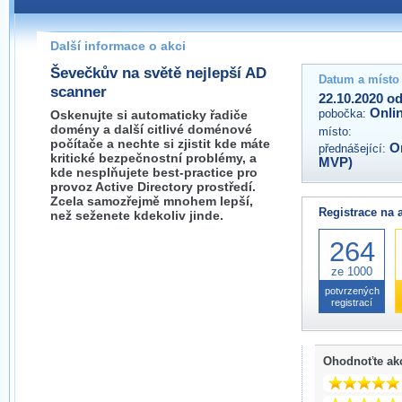
Pokud máte jakýkoliv dotaz na organizátory této akce,
prosím neváhejte nás kontaktovat na e-mailu:
Další informace o akci
Ševečkův na světě nejlepší AD
Datum a místo
scanner
22.10.2020 od
Onli
pobočka:
Oskenujte si automaticky řadiče
domény a další citlivé doménové
místo:
počítače a nechte si zjistit kde máte
O
přednášející:
kritické bezpečnostní problémy, a
MVP)
kde nesplňujete best-practice pro
provoz Active Directory prostředí.
Zcela samozřejmě mnohem lepší,
Registrace na 
než seženete kdekoliv jinde.
264
ze 1000
potvrzených
registrací
Ohodnoťte ak