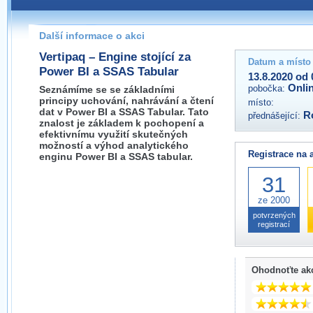
Pokud máte jakýkoliv dotaz na organizátory této akce,
prosím neváhejte nás kontaktovat na e-mailu:
Další informace o akci
Vertipaq – Engine stojící za
Datum a místo
Power BI a SSAS Tabular
13.8.2020 od 
Onli
pobočka:
Seznámíme se se základními
principy uchování, nahrávání a čtení
místo:
dat v Power BI a SSAS Tabular. Tato
R
přednášející:
znalost je základem k pochopení a
efektivnímu využití skutečných
možností a výhod analytického
Registrace na 
enginu Power BI a SSAS tabular.
31
ze 2000
potvrzených
registrací
Ohodnoťte ak