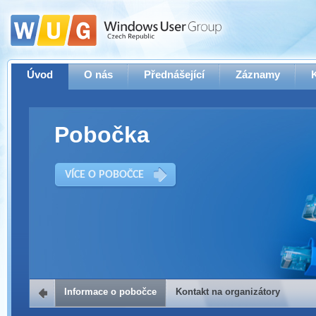
Úvod
O nás
Přednášející
Záznamy
Pobočka
VÍCE O POBOČCE
Informace o pobočce
Kontakt na organizátory
Kontakt na organizátory