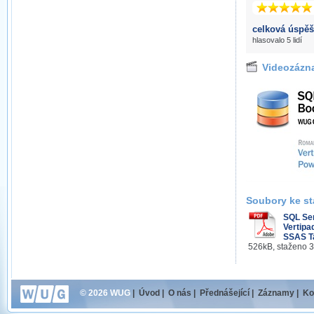
celková úspěš
hlasovalo 5 lidí
Videozázn
Soubory ke st
SQL Se
Vertipaq
SSAS Ta
526kB, staženo 
© 2026 WUG
|
Úvod
|
O nás
|
Přednášející
|
Záznamy
|
Ko