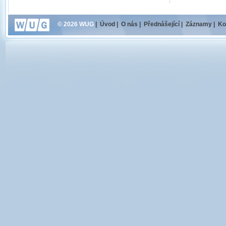
© 2026 WUG
|
Úvod
|
O nás
|
Přednášející
|
Záznamy
|
Ko