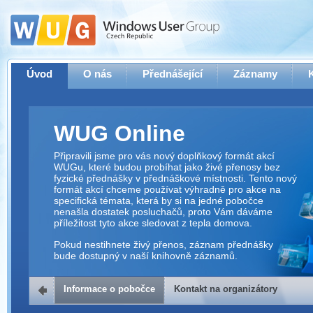
Úvod
O nás
Přednášející
Záznamy
WUG Online
Připravili jsme pro vás nový doplňkový formát akcí
WUGu, které budou probíhat jako živé přenosy bez
fyzické přednášky v přednáškové místnosti. Tento nový
formát akcí chceme používat výhradně pro akce na
specifická témata, která by si na jedné pobočce
nenašla dostatek posluchačů, proto Vám dáváme
příležitost tyto akce sledovat z tepla domova.
Pokud nestihnete živý přenos, záznam přednášky
bude dostupný v naší knihovně záznamů.
Informace o pobočce
Kontakt na organizátory
Kontakt na organizátory