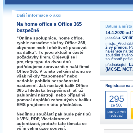
Pokud máte jakýkoliv dotaz na organizátory této akce,
prosím neváhejte nás kontaktovat na e-mailu:
Další informace o akci
Na home office s Office 365
Datum a místo
bezpečně
14.4.2020 od 
Onli
pobočka:
“Online spolupráce, home office,
rychle nasaďme služby Office 365,
místo:
Přednášk
abychom mohli efektivně pracovat
živý přenos
. P
naleznete na té
na dálku”. To jsou aktuální časté
spuštění živého
požadavky firem. Objevují se i
současně pošlem
projekty typu do dvou dnů
L
přednášející:
potřebujeme zprovoznit v naší firmě
(MCSE, MCT,
Office 365. V tomto velkém shonu se
však někdy “zapomene” nebo
nedobře pohlídá bezpečnostní
nastavení. Jak nastavit balík Office
Registrace na 
365 z hlediska bezpečnosti ať už
palubními nástroji, nebo případně
295
pomocí doplňků zahrnutých v balíku
EMS projdeme v této přednášce.
ze 500
potvrzených
Nedílnou součástí pak bude pár tipů
registrací
k VPN, RDP, Vícefaktorové
autentizaci, protože tato témata se
vším velmi úzce souvisí.