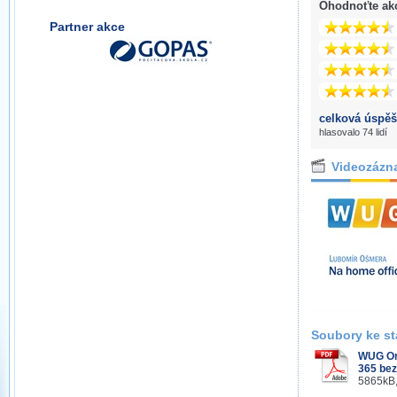
Ohodnoťte ak
Partner akce
celková úspěš
hlasovalo 74 lidí
Videozázn
Soubory ke st
WUG Onl
365 bez
5865kB,