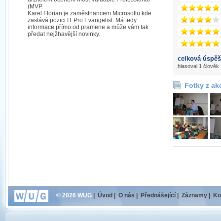
(MVP.
Karel Florian je zaměstnancem Microsoftu kde
zastává pozici IT Pro Evangelist. Má tedy
informace přímo od pramene a může vám tak
předat nejžhavější novinky.
celková úspěš
hlasoval 1 člověk
Fotky z ak
© 2026 WUG
|
Úvod
|
O nás
|
Přednášející
|
Záznamy
|
Ko