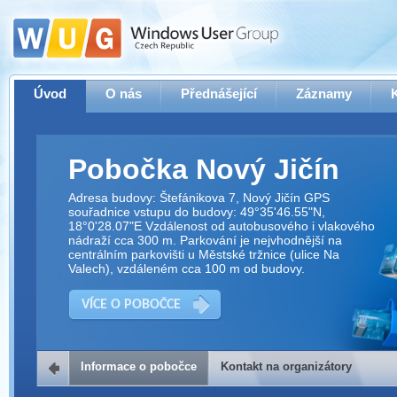
Úvod
O nás
Přednášející
Záznamy
Pobočka Nový Jičín
Adresa budovy: Štefánikova 7, Nový Jičín GPS
souřadnice vstupu do budovy: 49°35'46.55"N,
18°0'28.07"E Vzdálenost od autobusového i vlakového
nádraží cca 300 m. Parkování je nejvhodnější na
centrálním parkovišti u Městské tržnice (ulice Na
Valech), vzdáleném cca 100 m od budovy.
VÍCE O POBOČCE
Informace o pobočce
Kontakt na organizátory
Kontakt na organizátory