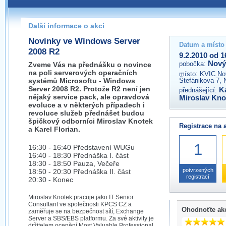
Pokud máte jakýkoliv dotaz na organizátory této akce,
prosím neváhejte nás kontaktovat na e-mailu:
Další informace o akci
novyjicin@wug.cz
Novinky ve Windows Server
Datum a místo
2008 R2
9.2.2010 od 1
Nový
pobočka:
Zveme Vás na přednášku o novince
na poli serverových operačních
místo:
KVIC Nov
systémů Microsoftu - Windows
Štefánikova 7, 
Server 2008 R2. Protože R2 není jen
K
přednášející:
nějaký service pack, ale opravdová
Miroslav Kno
evoluce a v některých případech i
revoluce služeb přednášet budou
špičkový odborníci Miroslav Knotek
Registrace na 
a Karel Florian.
1
16:30 - 16:40 Představení WUGu
16:40 - 18:30 Přednáška I. část
18:30 - 18:50 Pauza, Večeře
potvrzených
18:50 - 20:30 Přednáška II. část
registrací
20:30 - Konec
Miroslav Knotek pracuje jako IT Senior
Consultant ve společnosti KPCS CZ a
Ohodnoťte ak
zaměřuje se na bezpečnost sítí, Exchange
Server a SBS/EBS platformu. Za své aktivity je
držitelem ocenění Most Valuable Professional