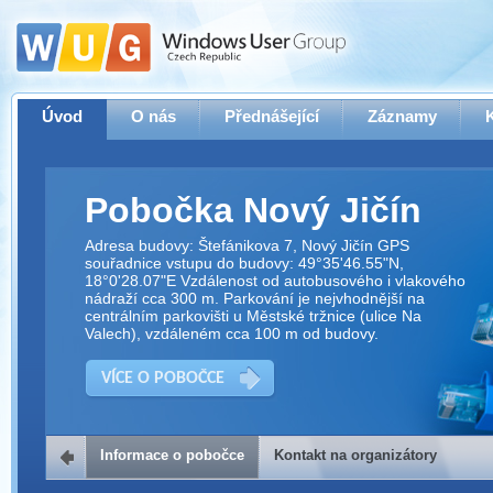
Úvod
O nás
Přednášející
Záznamy
Pobočka Nový Jičín
Adresa budovy: Štefánikova 7, Nový Jičín GPS
souřadnice vstupu do budovy: 49°35'46.55"N,
18°0'28.07"E Vzdálenost od autobusového i vlakového
nádraží cca 300 m. Parkování je nejvhodnější na
centrálním parkovišti u Městské tržnice (ulice Na
Valech), vzdáleném cca 100 m od budovy.
VÍCE O POBOČCE
Informace o pobočce
Kontakt na organizátory
Kontakt na organizátory