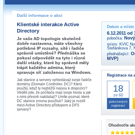
Pokud máte jakýkoliv dotaz na organizátory této akce,
prosím neváhejte nás kontaktovat na e-mailu:
Další informace o akci
novyjicin@wug.cz
Klientské interakce Active
Datum a místo
Directory
6.12.2011 od 
Nový
pobočka:
Je vaše AD topologie skutečně
dobře nastavena, máte všechny
místo:
KVIC Nov
potřebné IP rozsahy, sítě i řadiče
Štefánikova 7, 
správně umístěné? Přednáška se
O
přednášející:
pokusí odpovědět na tyto i různé
MVP)
další otázky, které by správně měly
trápit každého admina, který
spravuje síť založenou na Windows.
Registrace na 
Jak stanice a servery vyhledávají svoje řadiče
domény (Domain Controller, DC)? Který
18
použijí, když ty nejbližší nejsou k dispozici?
Věděli jste, že počítače mají svoje hesla a jak
ze 60
s nimi přesně nakládají? Umíte poznat, které
DC stanice zrovna používá? Jaký je rozdíl
potvrzených
mezi Active Directory přístupem a DFS
registrací
servery?
Ohodnoťte ak