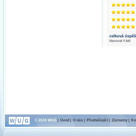
celková úspěš
hlasovali 4 lidé
© 2026 WUG
|
Úvod
|
O nás
|
Přednášející
|
Záznamy
|
Ko