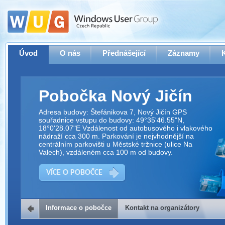
Úvod
O nás
Přednášející
Záznamy
Pobočka Nový Jičín
Adresa budovy: Štefánikova 7, Nový Jičín GPS
souřadnice vstupu do budovy: 49°35'46.55"N,
18°0'28.07"E Vzdálenost od autobusového i vlakového
nádraží cca 300 m. Parkování je nejvhodnější na
centrálním parkovišti u Městské tržnice (ulice Na
Valech), vzdáleném cca 100 m od budovy.
VÍCE O POBOČCE
Informace o pobočce
Kontakt na organizátory
Kontakt na organizátory