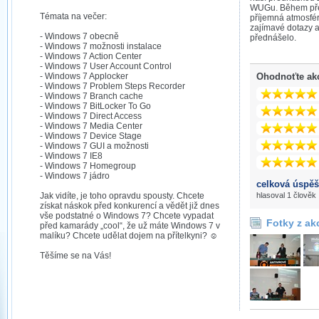
WUGu. Během pře
Témata na večer:
příjemná atmosfér
zajímavé dotazy a
- Windows 7 obecně
přednášelo.
- Windows 7 možnosti instalace
- Windows 7 Action Center
- Windows 7 User Account Control
- Windows 7 Applocker
Ohodnoťte ak
- Windows 7 Problem Steps Recorder
- Windows 7 Branch cache
- Windows 7 BitLocker To Go
- Windows 7 Direct Access
- Windows 7 Media Center
- Windows 7 Device Stage
- Windows 7 GUI a možnosti
- Windows 7 IE8
- Windows 7 Homegroup
- Windows 7 jádro
celková úspěš
Jak vidíte, je toho opravdu spousty. Chcete
hlasoval 1 člověk
získat náskok před konkurencí a vědět již dnes
vše podstatné o Windows 7? Chcete vypadat
Fotky z ak
před kamarády „cool“, že už máte Windows 7 v
malíku? Chcete udělat dojem na přítelkyni? ☺
Těšíme se na Vás!