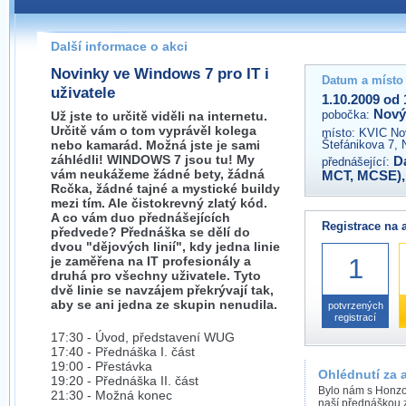
Pokud máte jakýkoliv dotaz na organizátory této akce,
prosím neváhejte nás kontaktovat na e-mailu:
Další informace o akci
novyjicin@wug.cz
Novinky ve Windows 7 pro IT i
Datum a místo
uživatele
1.10.2009 od 
Nový
pobočka:
Už jste to určitě viděli na internetu.
Určitě vám o tom vyprávěl kolega
místo:
KVIC Nov
nebo kamarád. Možná jste je sami
Štefánikova 7, 
záhlédli! WINDOWS 7 jsou tu! My
D
přednášející:
vám neukážeme žádné bety, žádná
MCT, MCSE)
Rcčka, žádné tajné a mystické buildy
mezi tím. Ale čistokrevný zlatý kód.
A co vám duo přednášejících
Registrace na 
předvede? Přednáška se dělí do
dvou "dějových linií", kdy jedna linie
1
je zaměřena na IT profesionály a
druhá pro všechny uživatele. Tyto
dvě linie se navzájem překrývají tak,
aby se ani jedna ze skupin nenudila.
potvrzených
registrací
17:30 - Úvod, představení WUG
17:40 - Přednáška I. část
19:00 - Přestávka
Ohlédnutí za 
19:20 - Přednáška II. část
Bylo nám s Honzou
21:30 - Možná konec
naší přednáškou 