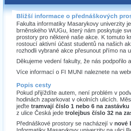
Bližší informace o přednáškových pro
Fakulta informatiky Masarykovy univerzity 
brněnského WUGu, který nám poskytuje sv
prostory pro některé naše akce. K tomuto kr
rostoucí aktivní účast studentů na našich ak
rozhodli vybrané akce přesunout přímo na un
Děkujeme vedení fakulty, že nás podpořilo a
Více informací o FI MUNI naleznete na we
Popis cesty
Pokud přijíždíte autem, není problém v pod
hodinách zaparkovat v okolních ulicích. Mě
jeďte
tramvají číslo 1 nebo 6 na zastávku
z ulice Česká jede
trolejbus číslo 32 na z
Přednáškové prostory se nacházejí v
nové
Informatiky Masarykovy univerzity na ulici 