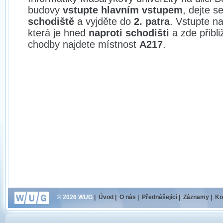
budovy
vstupte hlavním vstupem
, dejte s
schodiště
a vyjděte do
2. patra
. Vstupte n
která je hned
naproti schodišti
a zde přibl
chodby najdete místnost
A217
.
© 2026 WUG
|
Úvod
|
O nás
|
Přednášející
|
Záznamy
|
Ko