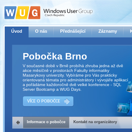
Úvod
O nás
Přednášející
Záznamy
Pobočka Brno
V současné době v Brně probíhá zhruba jedna až dvě
akce měsíčně v prostorách Fakulty informatiky
Masarykovy univerzity. Vybíráme pro Vás prakticky
orientovaná témata pro administrátory i vývojáře aplikací
a pořádáme každoročně dvě velké konference - SQL
Server Bootcamp a WUG Days.
VÍCE O POBOČCE
Informace o pobočce
Kontakt na organizátory
Kontakt na organizátory