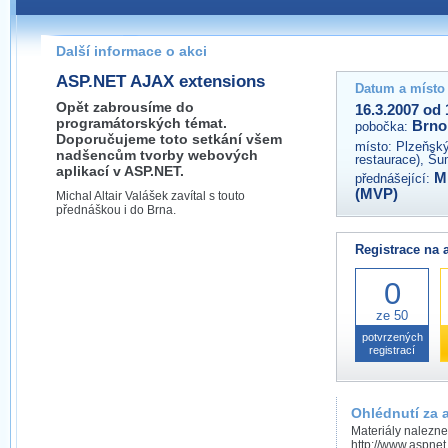
Pokud máte jakýkoliv dotaz na organizátory této akce,
prosím neváhejte nás kontaktovat na e-mailu:
Další informace o akci
brno@wug.cz
ASP.NET AJAX extensions
Datum a místo
Opět zabrousíme do
16.3.2007 od 
programátorských témat.
Brno
pobočka:
Doporučujeme toto setkání všem
místo:
Plzeňský
nadšencům tvorby webových
restaurace), Š
aplikací v ASP.NET.
Mi
přednášející:
(MVP)
Michal Altair Valášek zavítal s touto
přednáškou i do Brna.
Registrace na 
0
ze 50
potvrzených
registrací
Ohlédnutí za 
Materiály nalezne
http://www.aspnet.