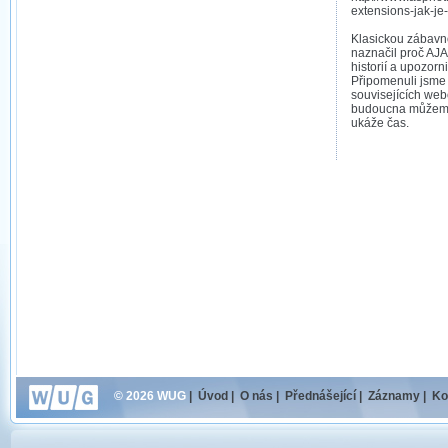
extensions-jak-je
Klasickou zábavn
naznačil proč AJA
historií a upozorn
Připomenuli jsme
souvisejících web
budoucna můžem
ukáže čas.
© 2026 WUG
|
Úvod
|
O nás
|
Přednášející
|
Záznamy
|
Ko