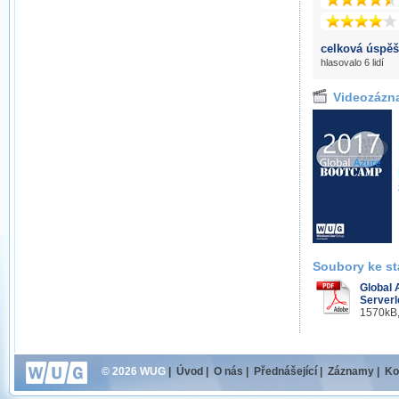
celková úspěš
hlasovalo 6 lidí
Videozázn
Soubory ke st
Global 
Serverl
1570kB,
© 2026 WUG
|
Úvod
|
O nás
|
Přednášející
|
Záznamy
|
Ko