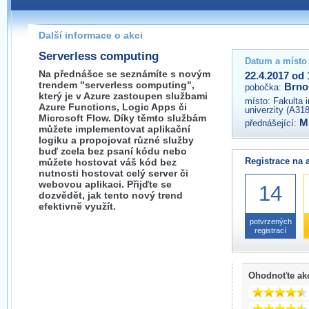
Pokud máte jakýkoliv dotaz na organizátory této akce,
prosím neváhejte nás kontaktovat na e-mailu:
Další informace o akci
brno@wug.cz
Serverless computing
Datum a místo
Na přednášce se seznámíte s novým
22.4.2017 od 
trendem "serverless computing",
Brno
pobočka:
který je v Azure zastoupen službami
místo:
Fakulta 
Azure Functions, Logic Apps či
univerzity (A31
Microsoft Flow. Díky těmto službám
M
přednášející:
můžete implementovat aplikační
logiku a propojovat různé služby
buď zcela bez psaní kódu nebo
Registrace na 
můžete hostovat váš kód bez
nutnosti hostovat celý server či
webovou aplikaci. Přijďte se
14
dozvědět, jak tento nový trend
efektivně využít.
potvrzených
registrací
Ohodnoťte ak