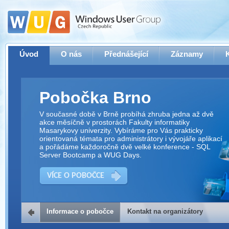
Úvod
O nás
Přednášející
Záznamy
Pobočka Brno
V současné době v Brně probíhá zhruba jedna až dvě
akce měsíčně v prostorách Fakulty informatiky
Masarykovy univerzity. Vybíráme pro Vás prakticky
orientovaná témata pro administrátory i vývojáře aplikací
a pořádáme každoročně dvě velké konference - SQL
Server Bootcamp a WUG Days.
VÍCE O POBOČCE
Informace o pobočce
Kontakt na organizátory
Kontakt na organizátory