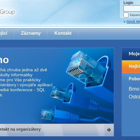
Login
Zapama
»
nová re
jící
Záznamy
Kontakt
Moje
no
Pro zo
Nejbl
se pro
íhá zhruba jedna až dvě
ulty informatiky
2. 9. 
Pobo
me pro Vás prakticky
WUG 
trátory i vývojáře aplikací
4. 9. 
Brno
elké konference - SQL
SQL 
s.
Ostr
ntakt na organizátory
organizátory