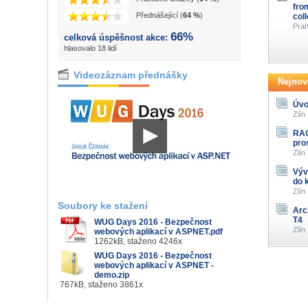
fro
Přednášející (
64 %
)
col
Prah
66%
celková úspěšnost akce:
hlasovalo 18 lidí
Videozáznam přednášky
Nejnově
Úvo
Zlín
RAG
pro
Zlín
Výv
do 
Zlín
Soubory ke stažení
Arc
T4
WUG Days 2016 - Bezpečnost
Zlín
webových aplikací v ASPNET.pdf
1262kB, staženo 4246x
WUG Days 2016 - Bezpečnost
webových aplikací v ASPNET -
demo.zip
767kB, staženo 3861x