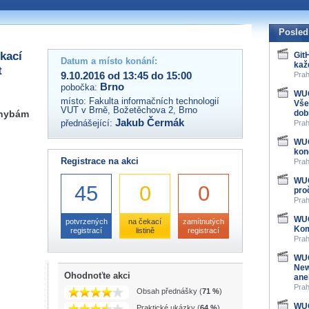
 organizátory této akce,
ovat na e-mailu:
Posled
kací
Git
Datum a místo konání:
kaž
t
9.10.2016 od 13:45 do 15:00
Prah
Brno
pobočka:
WUG
místo:
Fakulta informačních technologií
Vše
VUT v Brně, Božetěchova 2, Brno
chybám
dob
Jakub Čermák
přednášející:
Prah
WUG
kon
Registrace na akci
Prah
WUG
45
0
0
pro
Prah
WUG
potvrzených
na čekací
zamítnutých
Kom
registrací
listině
registrací
Prah
WUG
New
Ohodnoťte akci
ane
Prah
Obsah přednášky (
71 %
)
WUG
Praktické ukázky (
64 %
)