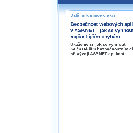
Pokud máte jakýkoliv dotaz na
prosím neváhejte nás kontakt
Další informace o akci
brno@wug.cz
Bezpečnost webových apli
v ASP.NET - jak se vyhnou
nejčastějším chybám
Ukážeme si, jak se vyhnout
nejčastějším bezpečnostním 
při vývoji ASP.NET aplikací.