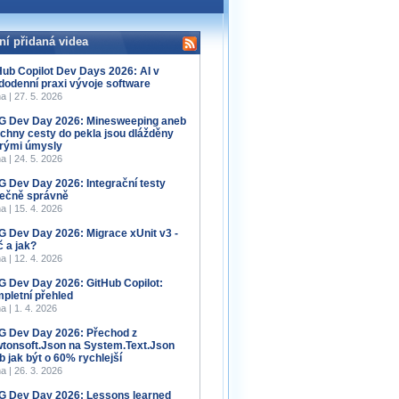
ní přidaná videa
Hub Copilot Dev Days 2026: AI v
dodenní praxi vývoje software
a | 27. 5. 2026
 Dev Day 2026: Minesweeping aneb
chny cesty do pekla jsou dlážděny
rými úmysly
a | 24. 5. 2026
 Dev Day 2026: Integrační testy
ečně správně
a | 15. 4. 2026
 Dev Day 2026: Migrace xUnit v3 -
č a jak?
a | 12. 4. 2026
 Dev Day 2026: GitHub Copilot:
pletní přehled
a | 1. 4. 2026
 Dev Day 2026: Přechod z
tonsoft.Json na System.Text.Json
b jak být o 60% rychlejší
a | 26. 3. 2026
 Dev Day 2026: Lessons learned