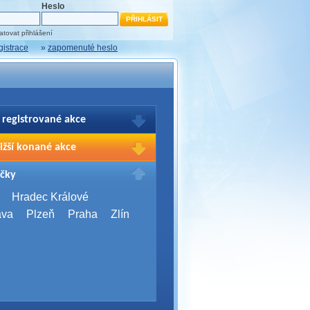
Heslo
tovat přihlášení
gistrace
»
zapomenuté heslo
 registrované akce
brazení Vašich registrací na akce
ižší konané akce
sím přihlašte.
2026,
Brno
čky
Days 2026
2026,
Brno
Hradec Králové
Server Bootcamp 2026
ava
Plzeň
Praha
Zlín