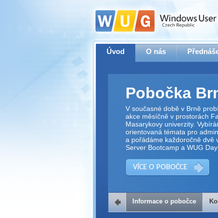
Úvod
O nás
Přednáše
Pobočka Br
V současné době v Brně prob
akce měsíčně v prostorách Fak
Masarykovy univerzity. Vybírá
orientovaná témata pro adminis
a pořádáme každoročně dvě v
Server Bootcamp a WUG Day
VÍCE O POBOČCE
Informace o pobočce
Ko
Kontakt na 