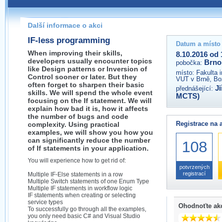
Pokud máte jakýkoliv dotaz na organizátory této akce,
prosím neváhejte nás kontaktovat na e-mailu:
Další informace o akci
brno@wug.cz
IF-less programming
Datum a místo
When improving their skills,
8.10.2016 od 
developers usually encounter topics
Brno
pobočka:
like Design patterns or Inversion of
místo:
Fakulta 
Control sooner or later. But they
VUT v Brně, Bo
often forget to sharpen their basic
J
přednášející:
skills. We will spend the whole event
MCTS)
focusing on the If statement. We will
explain how bad it is, how it affects
the number of bugs and code
Registrace na 
complexity. Using practical
examples, we will show you how you
can significantly reduce the number
108
of If statements in your application.
You will experience how to get rid of:
potvrzených
registrací
Multiple IF-Else statements in a row
Multiple Switch statements of one Enum Type
Multiple IF statements in workflow logic
IF statements when creating or selecting
service types
Ohodnoťte ak
To successfully go through all the examples,
you only need basic C# and Visual Studio