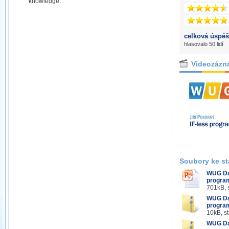
knowledge.
celková úspěš
hlasovalo 50 lidí
Videozázn
Soubory ke st
WUG Day
progra
701kB, 
WUG Day
program
10kB, s
WUG Day