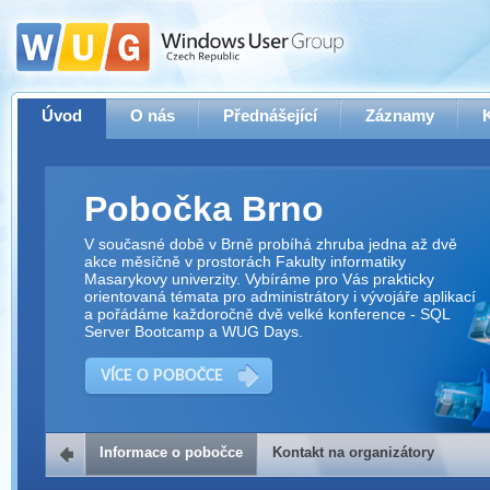
Úvod
O nás
Přednášející
Záznamy
Pobočka Brno
V současné době v Brně probíhá zhruba jedna až dvě
akce měsíčně v prostorách Fakulty informatiky
Masarykovy univerzity. Vybíráme pro Vás prakticky
orientovaná témata pro administrátory i vývojáře aplikací
a pořádáme každoročně dvě velké konference - SQL
Server Bootcamp a WUG Days.
VÍCE O POBOČCE
Informace o pobočce
Kontakt na organizátory
Kontakt na organizátory