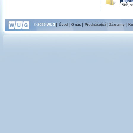
progra
15kB, s
© 2026 WUG
|
Úvod
|
O nás
|
Přednášející
|
Záznamy
|
Ko