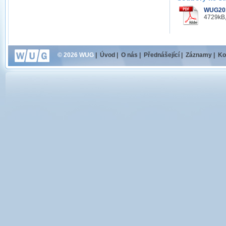
WUG201
4729kB,
© 2026 WUG
|
Úvod
|
O nás
|
Přednášející
|
Záznamy
|
Ko