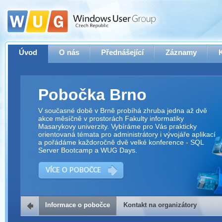
Úvod
O nás
Přednášející
Záznamy
Pobočka Brno
V současné době v Brně probíhá zhruba jedna až dvě
akce měsíčně v prostorách Fakulty informatiky
Masarykovy univerzity. Vybíráme pro Vás prakticky
orientovaná témata pro administrátory i vývojáře aplikací
a pořádáme každoročně dvě velké konference - SQL
Server Bootcamp a WUG Days.
VÍCE O POBOČCE
Informace o pobočce
Kontakt na organizátory
Kontakt na organizátory