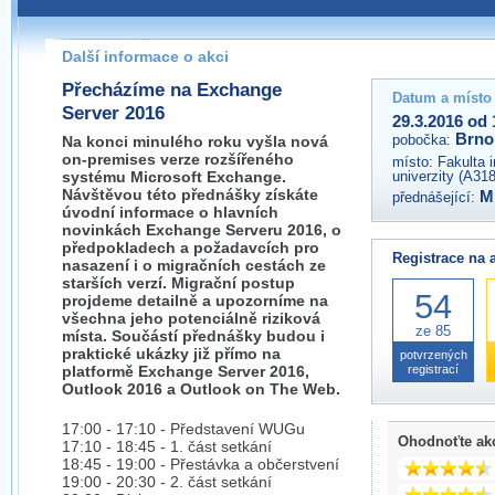
Pokud máte jakýkoliv dotaz na organizátory této akce,
prosím neváhejte nás kontaktovat na e-mailu:
Další informace o akci
brno@wug.cz
Přecházíme na Exchange
Datum a místo
Server 2016
29.3.2016 od 
Brno
pobočka:
Na konci minulého roku vyšla nová
on-premises verze rozšířeného
místo:
Fakulta 
systému Microsoft Exchange.
univerzity (A31
Návštěvou této přednášky získáte
M
přednášející:
úvodní informace o hlavních
novinkách Exchange Serveru 2016, o
předpokladech a požadavcích pro
Registrace na 
nasazení i o migračních cestách ze
starších verzí. Migrační postup
54
projdeme detailně a upozorníme na
všechna jeho potenciálně riziková
ze 85
místa. Součástí přednášky budou i
praktické ukázky již přímo na
potvrzených
platformě Exchange Server 2016,
registrací
Outlook 2016 a Outlook on The Web.
17:00 - 17:10 - Představení WUGu
Ohodnoťte ak
17:10 - 18:45 - 1. část setkání
18:45 - 19:00 - Přestávka a občerstvení
19:00 - 20:30 - 2. část setkání