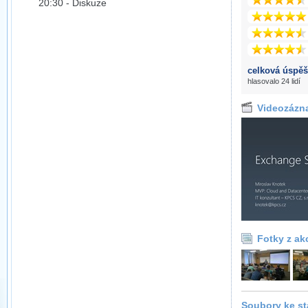
20:30 - Diskuze
celková úspěš
hlasovalo 24 lidí
Videozázn
Fotky z ak
Soubory ke st