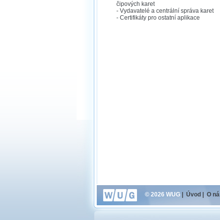
čipových karet
- Vydavatelé a centrální správa karet
- Certifikáty pro ostatní aplikace
© 2026 WUG
|
Úvod
|
O ná