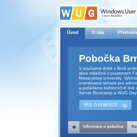
Úvod
O nás
Přednáše
Pobočka Br
V současné době v Brně prob
akce měsíčně v prostorách Fak
Masarykovy univerzity. Vybírá
orientovaná témata pro adminis
a pořádáme každoročně dvě v
Server Bootcamp a WUG Day
VÍCE O POBOČCE
Informace o pobočce
Ko
Kontakt na 