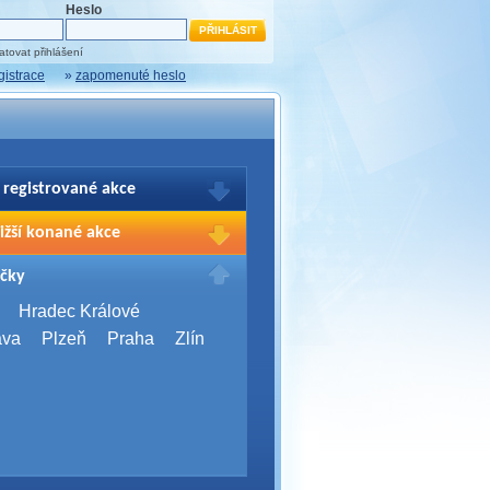
Heslo
tovat přihlášení
gistrace
»
zapomenuté heslo
 registrované akce
brazení Vašich registrací na akce
ižší konané akce
sím přihlašte.
2026,
Brno
čky
Days 2026
2026,
Brno
Hradec Králové
Server Bootcamp 2026
ava
Plzeň
Praha
Zlín