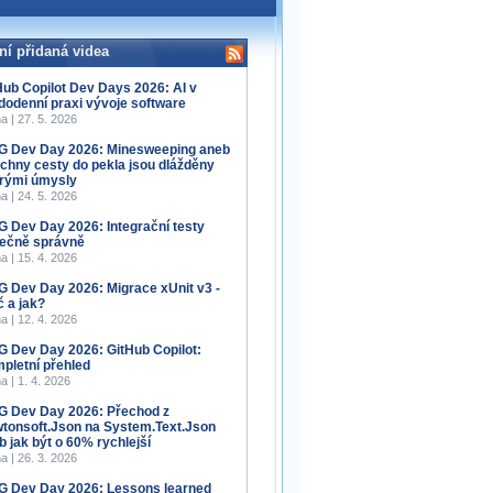
ní přidaná videa
Hub Copilot Dev Days 2026: AI v
dodenní praxi vývoje software
a | 27. 5. 2026
 Dev Day 2026: Minesweeping aneb
chny cesty do pekla jsou dlážděny
rými úmysly
a | 24. 5. 2026
 Dev Day 2026: Integrační testy
ečně správně
a | 15. 4. 2026
 Dev Day 2026: Migrace xUnit v3 -
č a jak?
a | 12. 4. 2026
 Dev Day 2026: GitHub Copilot:
pletní přehled
a | 1. 4. 2026
 Dev Day 2026: Přechod z
tonsoft.Json na System.Text.Json
b jak být o 60% rychlejší
a | 26. 3. 2026
 Dev Day 2026: Lessons learned