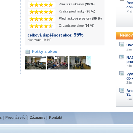
fro
Praktické ukázky (
96 %
)
col
Kvalita přednášky (
95 %
)
Prah
Přednáškové prostory (
99 %
)
Organizace akce (
93 %
)
95%
celková úspěšnost akce:
Nejnově
hlasovalo 19 lidí
Úvo
Zlín
Fotky z akce
RAG
pro
Zlín
Výv
do 
Zlín
Arc
T4
Zlín
s
|
Přednášející
|
Záznamy
|
Kontakt