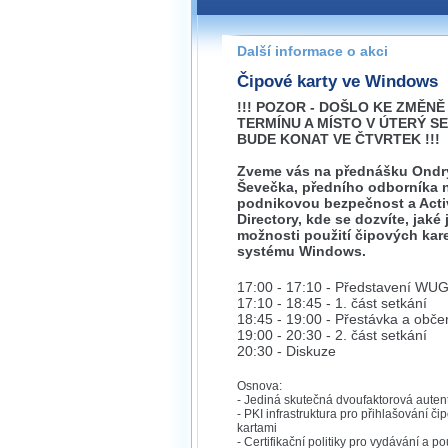
Pokud máte jakýkoliv dotaz na
prosím neváhejte nás kontakt
Další informace o akci
brno@wug.cz
Čipové karty ve Windows
!!! POZOR - DOŠLO KE ZMĚNĚ
TERMÍNU A MÍSTO V ÚTERÝ S
BUDE KONAT VE ČTVRTEK !!!
Zveme vás na přednášku Ondr
Ševečka, předního odborníka 
podnikovou bezpečnost a Acti
Directory, kde se dozvíte, jaké
možnosti použití čipových kare
systému Windows.
17:00 - 17:10 - Představení WU
17:10 - 18:45 - 1. část setkání
18:45 - 19:00 - Přestávka a obče
19:00 - 20:30 - 2. část setkání
20:30 - Diskuze
Osnova:
- Jediná skutečná dvoufaktorová auten
- PKI infrastruktura pro přihlašování či
kartami
- Certifikační politiky pro vydávání a p