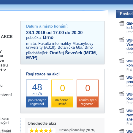
 organizátory této akce,
ovat na e-mailu:
Posled
Git
Datum a místo konání:
kaž
28.1.2016 od 17:00 do 20:30
Prah
E AKCE
Brno
pobočka:
WUG
místo:
Fakulta informatiky Masarykovy
Vše
univerzity (A318), Botanická 68a, Brno
dob
y
Ondřej Ševeček (MCM,
přednášející:
Prah
na
MVP)
ve
WUG
 jsou
kon
t v
Prah
Registrace na akci
WUG
pro
48
Gu
0
0
Prah
ze 75
rstvení
WUG
Kom
potvrzených
na čekací
zamítnutých
Prah
registrací
listině
registrací
WUG
New
tizace
ane
povými
Ohodnoťte akci
Prah
Obsah přednášky (
91 %
)
oužívání
WUG