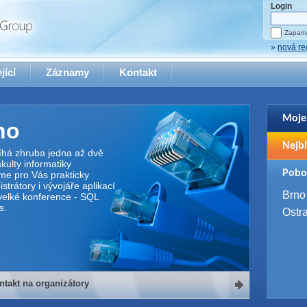
Login
Zapama
»
nová re
jící
Záznamy
Kontakt
Moje
no
Pro zo
Nejbl
se pro
íhá zhruba jedna až dvě
ulty informatiky
2. 9. 
Pobo
me pro Vás prakticky
WUG 
trátory i vývojáře aplikací
4. 9. 
Brno
elké konference - SQL
SQL 
s.
Ostr
ntakt na organizátory
organizátory