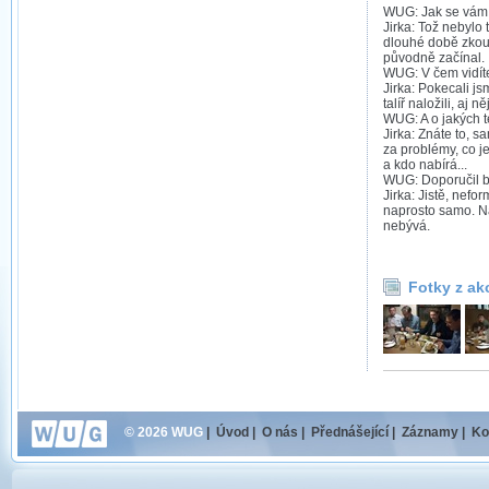
WUG: Jak se vám l
Jirka: Tož nebylo 
dlouhé době zkou
původně začínal.
WUG: V čem vidít
Jirka: Pokecali j
talíř naložili, aj n
WUG: A o jakých t
Jirka: Znáte to, s
za problémy, co j
a kdo nabírá...
WUG: Doporučil by
Jirka: Jistě, nefo
naprosto samo. N
nebývá.
Fotky z ak
© 2026 WUG
|
Úvod
|
O nás
|
Přednášející
|
Záznamy
|
Ko