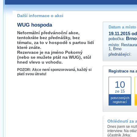
Pokud máte jakýkoliv dotaz na organizátory této akce,
prosím neváhejte nás kontaktovat na e-mailu:
Další informace o akci
brno@wug.cz
WUG hospoda
Datum a místo
Neformální předvánoční akce,
19.11.2015 od
tentokráte bez přednášky, bez
Brno
pobočka:
tématu, za to v hospodě s partou lidí
místo:
Restaura
které znáte.
1, Brno
Rezervace je na jméno Pokorný
přednášející:
(nebo se mužete ptát na WUG), stůl
hned vlevo u vchodu.
POZOR: Akce není sponzorovaná, každý si
Registrace na 
platí svou útratu!
10
ze 15
potvrzených
registrací
Ohlédnutí za 
Dnes jsem se rozh
interview. Na otá
účastník Jirka: