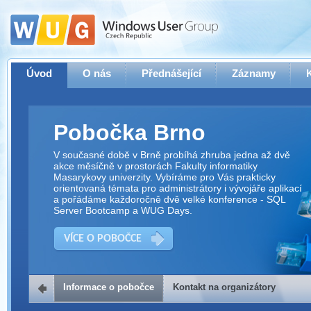
Úvod
O nás
Přednášející
Záznamy
Pobočka Brno
V současné době v Brně probíhá zhruba jedna až dvě
akce měsíčně v prostorách Fakulty informatiky
Masarykovy univerzity. Vybíráme pro Vás prakticky
orientovaná témata pro administrátory i vývojáře aplikací
a pořádáme každoročně dvě velké konference - SQL
Server Bootcamp a WUG Days.
VÍCE O POBOČCE
Informace o pobočce
Kontakt na organizátory
Kontakt na organizátory