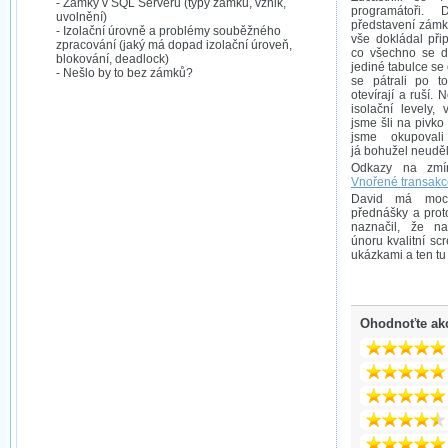
- Zámky v SQL Serveru (typy zámků, vznik,
programátoři. 
uvolnění)
představení zámků,
- Izolační úrovně a problémy souběžného
vše dokládal přip
zpracování (jaký má dopad izolační úroveň,
co všechno se d
blokování, deadlock)
jediné tabulce se 
- Nešlo by to bez zámků?
se pátrali po t
otevírají a ruší.
isolační levely
jsme šli na pivko
jsme okupoval
já bohužel neuděla
Odkazy na zmín
Vnořené transakc
David má moc 
přednášky a prot
naznačil, že n
únoru kvalitní sc
ukázkami a ten t
Ohodnoťte ak