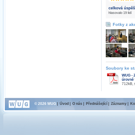
celková úspěš
hlasovalo 19 lidí
Fotky z ak
Soubory ke st
WUG - Z
úrovně 
712kB, 
© 2026 WUG
|
Úvod
|
O nás
|
Přednášející
|
Záznamy
|
Ko