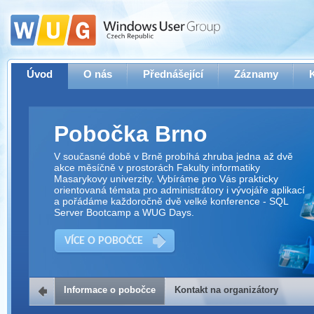
Úvod
O nás
Přednášející
Záznamy
Pobočka Brno
V současné době v Brně probíhá zhruba jedna až dvě
akce měsíčně v prostorách Fakulty informatiky
Masarykovy univerzity. Vybíráme pro Vás prakticky
orientovaná témata pro administrátory i vývojáře aplikací
a pořádáme každoročně dvě velké konference - SQL
Server Bootcamp a WUG Days.
VÍCE O POBOČCE
Informace o pobočce
Kontakt na organizátory
Kontakt na organizátory