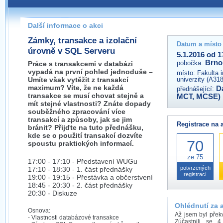
Pokud máte jakýkoliv dotaz na organizátory této akce,
prosím neváhejte nás kontaktovat na e-mailu:
Další informace o akci
brno@wug.cz
Zámky, transakce a izolační
Datum a místo
úrovně v SQL Serveru
5.1.2016 od 1
Brno
pobočka:
Práce s transakcemi v databázi
vypadá na první pohled jednoduše –
místo:
Fakulta 
Umíte však vytěžit z transakcí
univerzity (A31
maximum? Víte, že ne každá
D
přednášející:
transakce se musí chovat stejně a
MCT, MCSE)
mít stejné vlastnosti? Znáte dopady
souběžného zpracování více
transakcí a způsoby, jak se jim
Registrace na 
bránit? Přijďte na tuto přednášku,
kde se o použití transakcí dozvíte
70
spoustu praktických informací.
ze 75
17:00 - 17:10 - Představení WUGu
potvrzených
17:10 - 18:30 - 1. část přednášky
registrací
19:00 - 19:15 - Přestávka a občerstvení
18:45 - 20:30 - 2. část přednášky
20:30 - Diskuze
Ohlédnutí za 
Osnova:
Až jsem byl překv
- Vlastnosti databázové transakce
Zúčastnili se 4