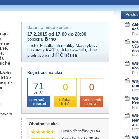
 organizátory této akce,
ovat na e-mailu:
Posled
Git
Datum a místo konání:
kaž
ajít
17.2.2015 od 17:00 do 20:00
Prah
ů
Brno
pobočka:
WUG
né na
místo:
Fakulta informatiky Masarykovy
Vše
žné,
univerzity (A318), Botanická 68a, Brno
dob
e,
Jiří Činčura
přednášející:
Prah
Ba
duché
WUG
kon
Registrace na akci
 kódu.
Prah
2013 a
WUG
unguje
71
0
0
pro
na
Prah
ze 81
WUG
potvrzených
na čekací
zamítnutých
Kom
Gu
registrací
listině
registrací
Prah
rstvení
WUG
New
Ohodnoťte akci
ane
Prah
Obsah přednášky (
90 %
)
WUG
Praktické ukázky (
91 %
)