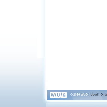
© 2026 WUG
|
Úvod
|
O ná