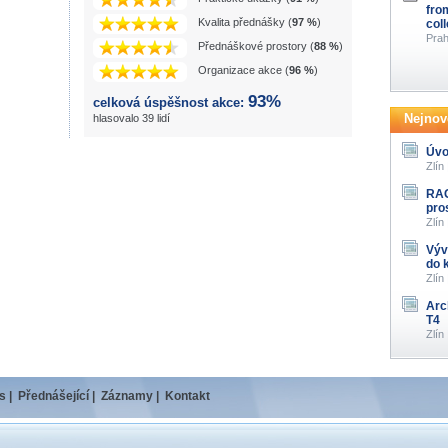
fro
Kvalita přednášky (
97 %
)
col
Prah
Přednáškové prostory (
88 %
)
Organizace akce (
96 %
)
93%
celková úspěšnost akce:
Nejnově
hlasovalo 39 lidí
Úvo
Zlín
RAG
pro
Zlín
Výv
do 
Zlín
Arc
T4
Zlín
s
|
Přednášející
|
Záznamy
|
Kontakt