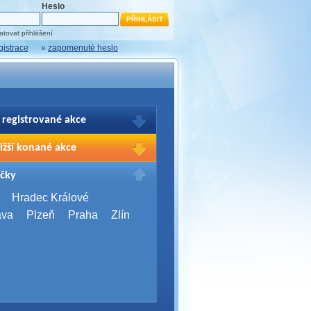
Heslo
tovat přihlášení
gistrace
»
zapomenuté heslo
 registrované akce
brazení Vašich registrací na akce
ižší konané akce
sím přihlašte.
2026,
Brno
čky
Days 2026
2026,
Brno
Hradec Králové
Server Bootcamp 2026
ava
Plzeň
Praha
Zlín