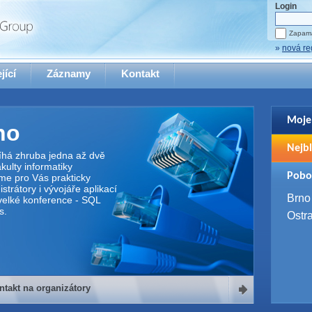
Login
Zapama
»
nová re
jící
Záznamy
Kontakt
Moje
no
Pro zo
Nejbl
se pro
íhá zhruba jedna až dvě
ulty informatiky
2. 9. 
Pobo
me pro Vás prakticky
WUG 
trátory i vývojáře aplikací
4. 9. 
Brno
elké konference - SQL
SQL 
s.
Ostr
ntakt na organizátory
organizátory