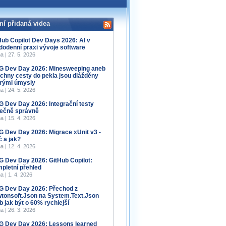
ní přidaná videa
Hub Copilot Dev Days 2026: AI v
dodenní praxi vývoje software
a | 27. 5. 2026
 Dev Day 2026: Minesweeping aneb
chny cesty do pekla jsou dlážděny
rými úmysly
a | 24. 5. 2026
 Dev Day 2026: Integrační testy
ečně správně
a | 15. 4. 2026
 Dev Day 2026: Migrace xUnit v3 -
č a jak?
a | 12. 4. 2026
 Dev Day 2026: GitHub Copilot:
pletní přehled
a | 1. 4. 2026
 Dev Day 2026: Přechod z
tonsoft.Json na System.Text.Json
b jak být o 60% rychlejší
a | 26. 3. 2026
 Dev Day 2026: Lessons learned