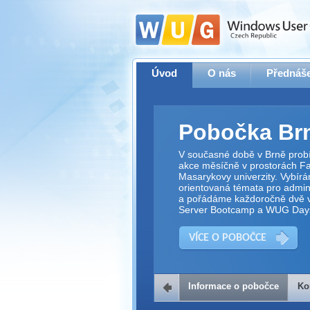
Úvod
O nás
Přednáše
Pobočka Br
V současné době v Brně prob
akce měsíčně v prostorách Fak
Masarykovy univerzity. Vybírá
orientovaná témata pro adminis
a pořádáme každoročně dvě v
Server Bootcamp a WUG Day
VÍCE O POBOČCE
Informace o pobočce
Ko
Kontakt na 