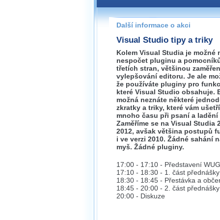
Pokud máte jakýkoliv dotaz na
prosím neváhejte nás kontakt
Další informace o akci
brno@wug.cz
Visual Studio tipy a triky
Kolem Visual Studia je možné n
nespočet pluginu a pomocník
třetích stran, většinou zaměře
vylepšování editoru. Je ale mo
že používáte pluginy pro funkc
které Visual Studio obsahuje. 
možná neznáte některé jedno
zkratky a triky, které vám ušetří
mnoho času při psaní a ladění
Zaměříme se na Visual Studia 
2012, avšak většina postupů f
i ve verzi 2010. Žádné sahání 
myš. Žádné pluginy.
17:00 - 17:10 - Představení WU
17:10 - 18:30 - 1. část přednášky
18:30 - 18:45 - Přestávka a obče
18:45 - 20:00 - 2. část přednášky
20:00 - Diskuze