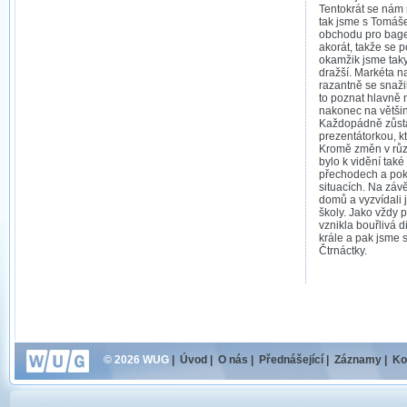
Tentokrát se nám n
tak jsme s Tomáš
obchodu pro baget
akorát, takže se p
okamžik jsme taky z
dražší. Markéta na
razantně se snažil
to poznat hlavně 
nakonec na většin
Každopádně zůstá
prezentátorkou, 
Kromě změn v růz
bylo k vidění také
přechodech a pokr
situacích. Na závě
domů a vyzvídali 
školy. Jako vždy 
vznikla bouřlivá 
krále a pak jsme 
Čtrnáctky.
© 2026 WUG
|
Úvod
|
O nás
|
Přednášející
|
Záznamy
|
Ko