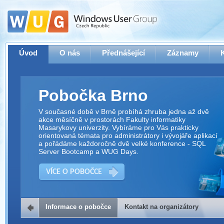
Úvod
O nás
Přednášející
Záznamy
Pobočka Brno
V současné době v Brně probíhá zhruba jedna až dvě
akce měsíčně v prostorách Fakulty informatiky
Masarykovy univerzity. Vybíráme pro Vás prakticky
orientovaná témata pro administrátory i vývojáře aplikací
a pořádáme každoročně dvě velké konference - SQL
Server Bootcamp a WUG Days.
VÍCE O POBOČCE
Informace o pobočce
Kontakt na organizátory
Kontakt na organizátory