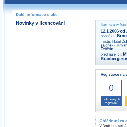
Pokud máte jakýkoliv dotaz na organizátory této akce,
prosím neváhejte nás kontaktovat na e-mailu:
Další informace o akci
brno@wug.cz
Novinky v licencování
Datum a místo
12.1.2006 od 
Brno
pobočka:
místo:
Hotel Že
salonek), Křivá
Žebětín
M
přednášející:
Branbergero
Registrace na 
0
potvrzených
registrací
Ohlédnutí za 
V Brně jsou setkán