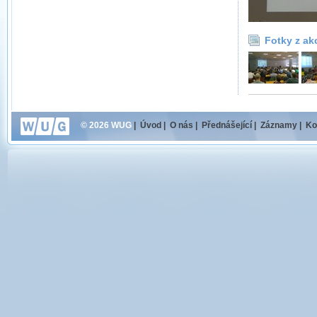
Fotky z ak
© 2026 WUG
|
Úvod
|
O nás
|
Přednášející
|
Záznamy
|
Ko