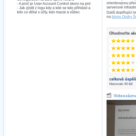
orientovanou pře
- A proč je User Account Control skoro na prd
serverové infrastr
- Jak zjistit z logu kdy a kde se kdo přihlásil a
kdo co dělal s účty, kdo mazal a vůbec
Další doplňující 
na
blogu Ondry 
Ohodnoťte ak
celková úspěš
hlasovalo 40 lidí
Videozázn