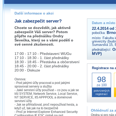
Pokud máte jakýkoliv dotaz na organizátory této akce,
prosím neváhejte nás kontaktovat na e-mailu:
Další informace o akci
brno@wug.cz
Jak zabezpečit server?
Datum a místo
Chcete se dozvědět, jak aktivně
22.4.2014 od 
zabezpečit Váš server? Potom
Brno
pobočka:
přijďte na přednášku Ondry
místo:
Fakulta 
Ševečka, který se s vámi podělí o
univerzity (bud
své cenné zkušenosti.
Šumavská 15, 
O
přednášející:
17:00 - 17:10 - Představení WUGu
MVP)
17:10 - 18:30 - 1. část přednášky
18:30 - 18:45 - Přestávka a občerstvení
18:45 - 20:00 - 2. část přednášky
Registrace na 
20:00 - Diskuze
98
Osnova:
- Pod jakými účty pracovat a pod jakými
ze 100
spravovat servery a služby
- Jaké servisní účty používat – co jsou a jak se
potvrzených
liší SYSTEM, Network Service, Local Service,
registrací
NT SERVICE, IIS APPPOOL a doménové
servisní účty
- Jak se přihlašovat, proč nepoužívat hesla, a
když už, tak jak na to bezpečně
Ohlédnutí za 
- Proč je Internet Explorer Enhanced Security
Ondra si pro nás p
Configuration IE ESC úplně na prd