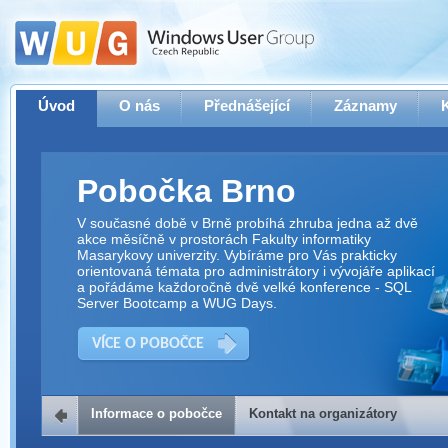
Úvod
O nás
Přednášející
Záznamy
Pobočka Brno
V současné době v Brně probíhá zhruba jedna až dvě
akce měsíčně v prostorách Fakulty informatiky
Masarykovy univerzity. Vybíráme pro Vás prakticky
orientovaná témata pro administrátory i vývojáře aplikací
a pořádáme každoročně dvě velké konference - SQL
Server Bootcamp a WUG Days.
VÍCE O POBOČCE
Informace o pobočce
Kontakt na organizátory
Kontakt na organizátory