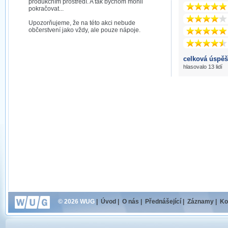
produkčním prostředí. A tak bychom mohli
pokračovat...
Upozorňujeme, že na této akci nebude
občerstvení jako vždy, ale pouze nápoje.
celková úspěš
hlasovalo 13 lidí
© 2026 WUG
|
Úvod
|
O nás
|
Přednášející
|
Záznamy
|
Ko