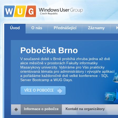
Úvod
O nás
Přednášející
Záznamy
Pobočka Brno
V současné době v Brně probíhá zhruba jedna až dvě
akce měsíčně v prostorách Fakulty informatiky
Masarykovy univerzity. Vybíráme pro Vás prakticky
orientovaná témata pro administrátory i vývojáře aplikací
a pořádáme každoročně dvě velké konference - SQL
Server Bootcamp a WUG Days.
VÍCE O POBOČCE
Informace o pobočce
Kontakt na organizátory
Kontakt na organizátory