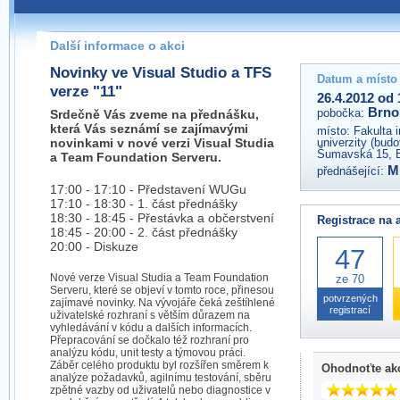
Pokud máte jakýkoliv dotaz na organizátory této akce,
prosím neváhejte nás kontaktovat na e-mailu:
Další informace o akci
brno@wug.cz
Novinky ve Visual Studio a TFS
Datum a místo
verze "11"
26.4.2012 od 
Brno
pobočka:
Srdečně Vás zveme na přednášku,
která Vás seznámí se zajímavými
místo:
Fakulta 
novinkami v nové verzi Visual Studia
univerzity (bud
Šumavská 15, 
a Team Foundation Serveru.
M
přednášející:
17:00 - 17:10 - Představení WUGu
17:10 - 18:30 - 1. část přednášky
18:30 - 18:45 - Přestávka a občerstvení
Registrace na 
18:45 - 20:00 - 2. část přednášky
20:00 - Diskuze
47
Nové verze Visual Studia a Team Foundation
ze 70
Serveru, které se objeví v tomto roce, přinesou
potvrzených
zajímavé novinky. Na vývojáře čeká zeštíhlené
registrací
uživatelské rozhraní s větším důrazem na
vyhledávání v kódu a dalších informacích.
Přepracování se dočkalo též rozhraní pro
analýzu kódu, unit testy a týmovou práci.
Záběr celého produktu byl rozšířen směrem k
Ohodnoťte ak
analýze požadavků, agilnímu testování, sběru
zpětné vazby od uživatelů nebo diagnostice v