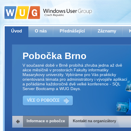
Úvod
O nás
Přednášející
Záznamy
Pobočka Brno
V současné době v Brně probíhá zhruba jedna až dvě
akce měsíčně v prostorách Fakulty informatiky
Masarykovy univerzity. Vybíráme pro Vás prakticky
orientovaná témata pro administrátory i vývojáře aplikací
a pořádáme každoročně dvě velké konference - SQL
Server Bootcamp a WUG Days.
VÍCE O POBOČCE
Informace o pobočce
Kontakt na organizátory
Kontakt na organizátory