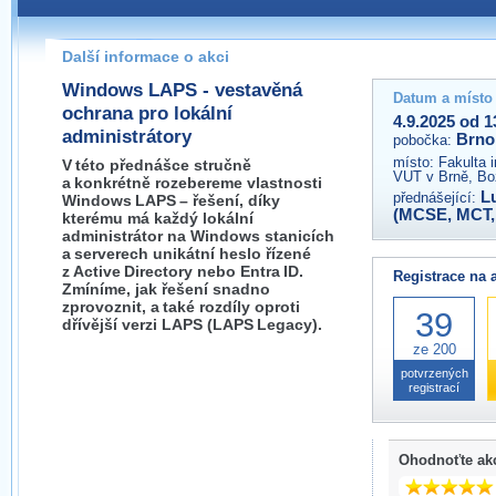
Pokud máte jakýkoliv dotaz na organizátory této akce,
prosím neváhejte nás kontaktovat na e-mailu:
Další informace o akci
brno@wug.cz
Windows LAPS - vestavěná
Datum a místo
ochrana pro lokální
4.9.2025 od 1
administrátory
Brno
pobočka:
místo:
Fakulta 
V této přednášce stručně
VUT v Brně, Bo
a konkrétně rozebereme vlastnosti
L
přednášející:
Windows LAPS – řešení, díky
(MCSE, MCT,
kterému má každý lokální
administrátor na Windows stanicích
a serverech unikátní heslo řízené
z Active Directory nebo Entra ID.
Registrace na 
Zmíníme, jak řešení snadno
zprovoznit, a také rozdíly oproti
39
dřívější verzi LAPS (LAPS Legacy).
ze 200
potvrzených
registrací
Ohodnoťte ak