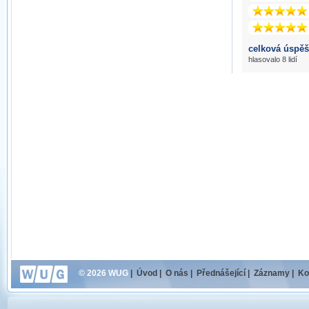
celková úspěš
hlasovalo 8 lidí
© 2026 WUG
|
Úvod
|
O nás
|
Přednášející
|
Záznamy
|
Ko