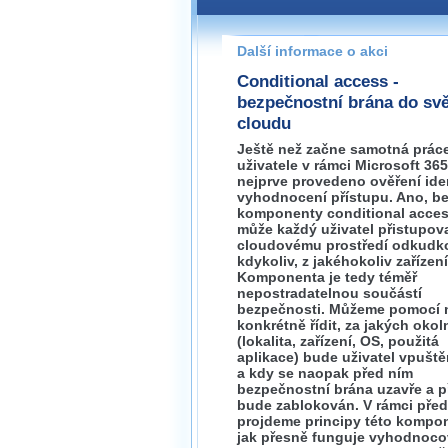
Pokud máte jakýkoliv dotaz na
prosím neváhejte nás kontakt
Další informace o akci
brno@wug.cz
Conditional access -
bezpečnostní brána do sv
cloudu
Ještě než začne samotná prác
uživatele v rámci Microsoft 365
nejprve provedeno ověření iden
vyhodnocení přístupu. Ano, b
komponenty conditional acce
může každý uživatel přistupov
cloudovému prostředí odkudko
kdykoliv, z jakéhokoliv zařízení
Komponenta je tedy téměř
nepostradatelnou součástí
bezpečnosti. Můžeme pomocí 
konkrétně řídit, za jakých okol
(lokalita, zařízení, OS, použitá
aplikace) bude uživatel vpuště
a kdy se naopak před ním
bezpečnostní brána uzavře a p
bude zablokován. V rámci pře
projdeme principy této kompo
jak přesně funguje vyhodnoco