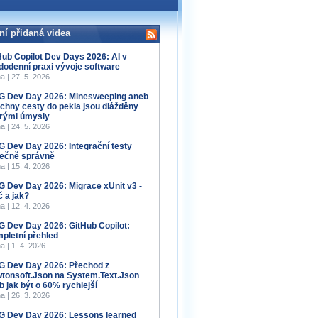
ní přidaná videa
Hub Copilot Dev Days 2026: AI v
dodenní praxi vývoje software
a | 27. 5. 2026
 Dev Day 2026: Minesweeping aneb
chny cesty do pekla jsou dlážděny
rými úmysly
a | 24. 5. 2026
 Dev Day 2026: Integrační testy
ečně správně
a | 15. 4. 2026
 Dev Day 2026: Migrace xUnit v3 -
č a jak?
a | 12. 4. 2026
 Dev Day 2026: GitHub Copilot:
pletní přehled
a | 1. 4. 2026
 Dev Day 2026: Přechod z
tonsoft.Json na System.Text.Json
b jak být o 60% rychlejší
a | 26. 3. 2026
 Dev Day 2026: Lessons learned