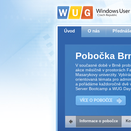
Úvod
O nás
Přednáše
Pobočka Br
V současné době v Brně prob
akce měsíčně v prostorách Fak
Masarykovy univerzity. Vybírá
orientovaná témata pro adminis
a pořádáme každoročně dvě v
Server Bootcamp a WUG Day
VÍCE O POBOČCE
Informace o pobočce
Ko
Kontakt na 