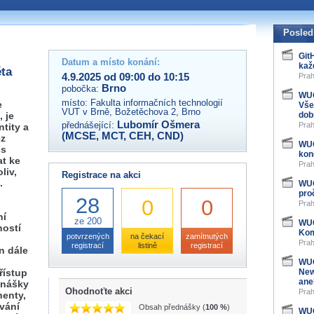
 organizátory této akce,
ovat na e-mailu:
Posled
Git
Datum a místo konání:
kaž
ěta
4.9.2025 od 09:00 do 10:15
Prah
Brno
pobočka:
WUG
místo:
Fakulta informačních technologií
e
Vše
VUT v Brně, Božetěchova 2, Brno
, je
dob
Lubomír Ošmera
přednášející:
Prah
tity a
(MCSE, MCT, CEH, CND)
ez
WUG
ss
kon
at ke
Prah
liv,
Registrace na akci
.
WUG
pro
28
0
0
Prah
ní
ze 200
WUG
ností
Kom
potvrzených
na čekací
zamítnutých
Prah
registrací
listině
registrací
n dále
WUG
řístup
New
ane
dnášky
Ohodnoťte akci
Prah
nenty,
vání
Obsah přednášky (
100 %
)
WUG