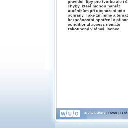
pravidel, tipy pro tvorbu ale i 
chyby, které mohou nahrát
útočníkům při obcházení této
ochrany. Také zmíníme alternat
bezpečnostní opatření v případ
conditional access nemáte
zakoupený v rámci licence.
© 2026 WUG
|
Úvod
|
O ná