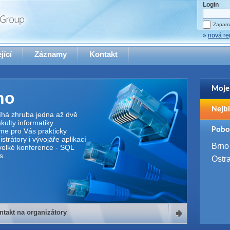
Login
Zapama
»
nová re
jící
Záznamy
Kontakt
Moje
no
Pro zo
Nejbl
se pro
íhá zhruba jedna až dvě
ulty informatiky
2. 9. 
Pobo
me pro Vás prakticky
WUG 
trátory i vývojáře aplikací
4. 9. 
Brno
elké konference - SQL
SQL 
s.
Ostr
ntakt na organizátory
organizátory