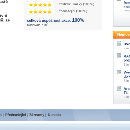
časté
fro
Praktické ukázky (
100 %
)
col
Přednášející (
100 %
)
Prah
ivní
100%
ě, že
celková úspěšnost akce:
hlasovalo 7 lidí
Nejnově
Úvo
Zlín
RAG
pro
Zlín
Výv
do 
Zlín
Arc
T4
Zlín
s
|
Přednášející
|
Záznamy
|
Kontakt