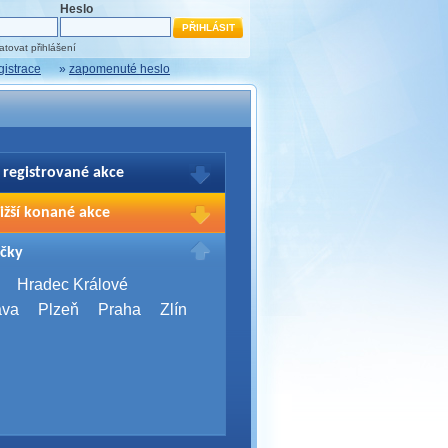
Heslo
tovat přihlášení
gistrace
»
zapomenuté heslo
 registrované akce
brazení Vašich registrací na akce
ižší konané akce
sím přihlašte.
2026,
Brno
čky
Days 2026
2026,
Brno
Hradec Králové
Server Bootcamp 2026
ava
Plzeň
Praha
Zlín