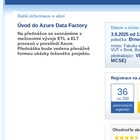
Pokud máte jakýkoliv dotaz na organizátory této akce,
prosím neváhejte nás kontaktovat na e-mailu:
Další informace o akci
brno@wug.cz
Úvod do Azure Data Factory
Datum a místo
Na přednášce se seznámíme s
3.9.2025 od 1
možnostmi vývoje ETL a ELT
Brno
pobočka:
procesů v prostředí Azure.
místo:
Fakulta 
Přednáška bude vedena převážně
VUT v Brně, Bo
formou ukázky řešeného projektu.
V
přednášející:
MCSE)
Registrace na 
36
ze 200
potvrzených
registrací
Ohodnoťte ak