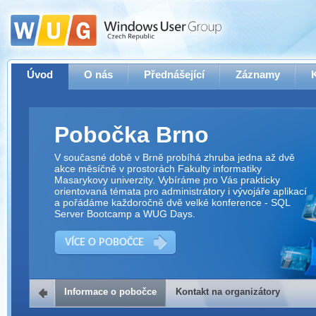
Úvod
O nás
Přednášející
Záznamy
Pobočka Brno
V současné době v Brně probíhá zhruba jedna až dvě
akce měsíčně v prostorách Fakulty informatiky
Masarykovy univerzity. Vybíráme pro Vás prakticky
orientovaná témata pro administrátory i vývojáře aplikací
a pořádáme každoročně dvě velké konference - SQL
Server Bootcamp a WUG Days.
VÍCE O POBOČCE
Informace o pobočce
Kontakt na organizátory
Kontakt na organizátory