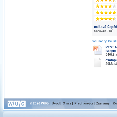
celková úspěš
hlasovalo 9 lidí
Soubory ke st
REST AP
BI.pptx
546kB, 
example
29kB, s
© 2026 WUG
|
Úvod
|
O nás
|
Přednášející
|
Záznamy
|
Ko