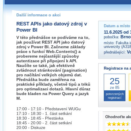
Pokud máte jakýkoliv dotaz na organizátory této akce,
prosím neváhejte nás kontaktovat na e-mailu:
Další informace o akci
brno@wug.cz
REST APIs jako datový zdroj v
Datum a místo
Power BI
11.6.2025 od 
Brno
pobočka:
V této přednášce se podíváme na to,
jak používat REST API jako datový
místo:
Fakulta 
zdroj v Power BI. Začneme základy
univerzity (A31
práce s funkcí Web.Contents() a
V
přednášející:
probereme nejčastější způsoby
autentizace při připojení k API.
Naučíte se také, jak efektivně
Registrace na 
zvládnout stránkování (pagination)
pro načítání velkých objemů dat.
25
Přednáška bude zaměřena na
praktické příklady, včetně tipů a triků
ze 85
pro optimalizaci dotazů. Hlavní důraz
bude kladen na Power Query a jazyk
potvrzených
M.
registrací
17:00 - 17:10 - Představení WUGu
17:10 - 18:30 - 1. část setkání
Ohodnoťte ak
18:30 - 18:45 - Přestávka
18:45 - 20:00 - 2. část setkání
20:00 - Diskuze