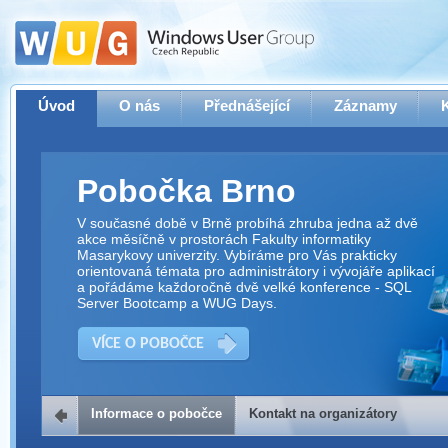
Úvod
O nás
Přednášející
Záznamy
Pobočka Brno
V současné době v Brně probíhá zhruba jedna až dvě
akce měsíčně v prostorách Fakulty informatiky
Masarykovy univerzity. Vybíráme pro Vás prakticky
orientovaná témata pro administrátory i vývojáře aplikací
a pořádáme každoročně dvě velké konference - SQL
Server Bootcamp a WUG Days.
VÍCE O POBOČCE
Informace o pobočce
Kontakt na organizátory
Kontakt na organizátory