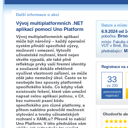
Pokud máte jakýkoliv dotaz na organizátory této akce,
prosím neváhejte nás kontaktovat na e-mailu:
Další informace o akci
brno@wug.cz
Vývoj multiplatformních .NET
Datum a místo
aplikací pomocí Uno Platform
6.9.2024 od 1
Brno
pobočka:
Vývoj multiplatformních aplikací
může být náročný – každý operační
místo:
Fakulta 
systém přináší specifické výzvy,
VUT v Brně, Bo
možnosti i omezení. Vytvořit
M
přednášející:
uživatelské rozhraní, které nejen
skvěle vypadá, ale také plně
reflektuje prvky vaší firemní identity
Registrace na 
a současně dokáže efektivně
využívat vlastnosti zařízení, se může
33
zdát jako nemožný úkol. Často se to
neobejde bez spousty platformně
ze 200
specifického kódu. Co kdyby však
existovalo řešení, které vám umožní
potvrzených
napsat celou aplikaci jednou, v C#,
registrací
bez nutnosti psaní kódu
specifického pro různé platformy, a
přitom nabídne pokročilé možnosti
stylování a tvorby uživatelských
Ohodnoťte ak
rozhraní v XAMLu? Přesně to nabízí
Uno Platform. V této přednášce vám