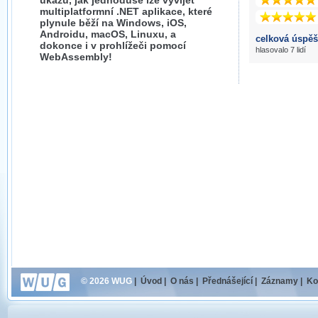
ukážu, jak jednoduše lze vyvíjet
multiplatformní .NET aplikace, které
plynule běží na Windows, iOS,
Androidu, macOS, Linuxu, a
celková úspěš
dokonce i v prohlížeči pomocí
hlasovalo 7 lidí
WebAssembly!
© 2026 WUG
|
Úvod
|
O nás
|
Přednášející
|
Záznamy
|
Ko