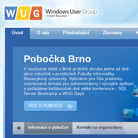
Úvod
O nás
Přednášející
Záznamy
Pobočka Brno
V současné době v Brně probíhá zhruba jedna až dvě
akce měsíčně v prostorách Fakulty informatiky
Masarykovy univerzity. Vybíráme pro Vás prakticky
orientovaná témata pro administrátory i vývojáře aplikací
a pořádáme každoročně dvě velké konference - SQL
Server Bootcamp a WUG Days.
VÍCE O POBOČCE
Informace o pobočce
Kontakt na organizátory
Kontakt na organizátory