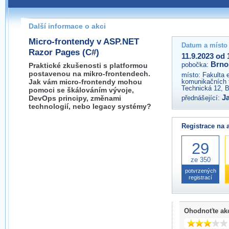
Pokud máte jakýkoliv dotaz na organizátory této akce,
prosím neváhejte nás kontaktovat na e-mailu:
Další informace o akci
brno@wug.cz
Micro-frontendy v ASP.NET
Datum a místo
Razor Pages (C#)
11.9.2023 od 
Brno
pobočka:
Praktické zkušenosti s platformou
postavenou na mikro-frontendech.
místo:
Fakulta 
Jak vám micro-frontendy mohou
komunikačních 
Technická 12, 
pomoci se škálováním vývoje,
J
DevOps principy, změnami
přednášející:
technologií, nebo legacy systémy?
Registrace na 
29
ze 350
potvrzených
registrací
Ohodnoťte ak