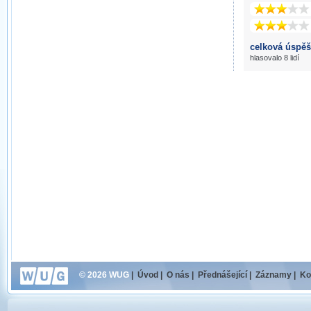
celková úspěš
hlasovalo 8 lidí
© 2026 WUG
|
Úvod
|
O nás
|
Přednášející
|
Záznamy
|
Ko