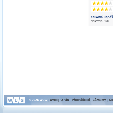
celková úspěš
hlasovalo 7 lidí
© 2026 WUG
|
Úvod
|
O nás
|
Přednášející
|
Záznamy
|
Ko