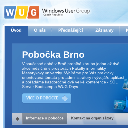
Úvod
O nás
Přednášející
Záznamy
Pobočka Brno
V současné době v Brně probíhá zhruba jedna až dvě
akce měsíčně v prostorách Fakulty informatiky
Masarykovy univerzity. Vybíráme pro Vás prakticky
orientovaná témata pro administrátory i vývojáře aplikací
a pořádáme každoročně dvě velké konference - SQL
Server Bootcamp a WUG Days.
VÍCE O POBOČCE
Informace o pobočce
Kontakt na organizátory
Kontakt na organizátory