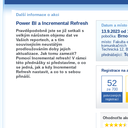
Pokud máte jakýkoliv dotaz na organizátory této akce,
prosím neváhejte nás kontaktovat na e-mailu:
Další informace o akci
brno@wug.cz
Power BI a Incremental Refresh
Datum a místo
Pravděpodobně jste se již setkali s
13.9.2023 od 
velkým nárůstem objemu dat ve
Brno
pobočka:
Vašich reportech, a s tím
místo:
Fakulta 
souvisejícím neustálým
komunikačních 
prodloužováním doby jejich
Technická 12, 
aktualizace. Jak tomu zamezit?
T
přednášející:
Pomocí Incremental refresh! V rámci
této přednášky si představíme, o co
se jedná, jak a kdy Incremental
Registrace na 
Refresh nastavit, a co to s sebou
přináší.
52
ze 700
potvrzených
registrací
Ohodnoťte ak