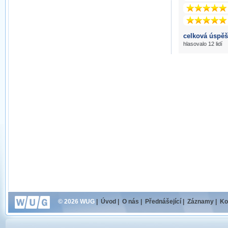
celková úspěš
hlasovalo 12 lidí
© 2026 WUG
|
Úvod
|
O nás
|
Přednášející
|
Záznamy
|
Ko