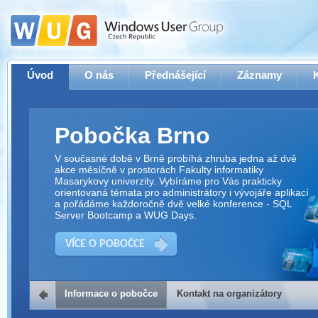
Úvod
O nás
Přednášející
Záznamy
Pobočka Brno
V současné době v Brně probíhá zhruba jedna až dvě
akce měsíčně v prostorách Fakulty informatiky
Masarykovy univerzity. Vybíráme pro Vás prakticky
orientovaná témata pro administrátory i vývojáře aplikací
a pořádáme každoročně dvě velké konference - SQL
Server Bootcamp a WUG Days.
VÍCE O POBOČCE
Informace o pobočce
Kontakt na organizátory
Kontakt na organizátory