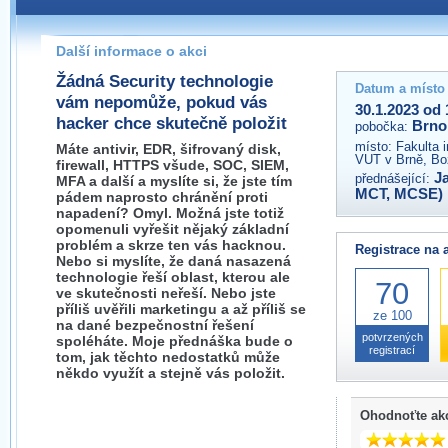
Pokud máte jakýkoliv dotaz na organizátory této akce,
prosím neváhejte nás kontaktovat na e-mailu:
Další informace o akci
brno@wug.cz
Žádná Security technologie
Datum a místo
vám nepomůže, pokud vás
30.1.2023 od 
hacker chce skutečně položit
Brno
pobočka:
místo:
Fakulta 
Máte antivir, EDR, šifrovaný disk,
VUT v Brně, Bo
firewall, HTTPS všude, SOC, SIEM,
J
přednášející:
MFA a další a myslíte si, že jste tím
MCT, MCSE)
pádem naprosto chránění proti
napadení? Omyl. Možná jste totiž
opomenuli vyřešit nějaký základní
problém a skrze ten vás hacknou.
Registrace na 
Nebo si myslíte, že daná nasazená
technologie řeší oblast, kterou ale
70
ve skutečnosti neřeší. Nebo jste
příliš uvěřili marketingu a až příliš se
ze 100
na dané bezpečnostní řešení
potvrzených
spoléháte. Moje přednáška bude o
registrací
tom, jak těchto nedostatků může
někdo využít a stejně vás položit.
Ohodnoťte ak