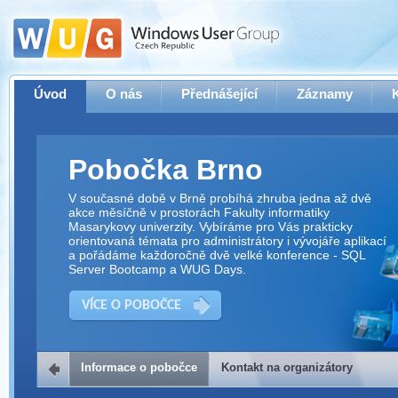
Úvod
O nás
Přednášející
Záznamy
Pobočka Brno
V současné době v Brně probíhá zhruba jedna až dvě
akce měsíčně v prostorách Fakulty informatiky
Masarykovy univerzity. Vybíráme pro Vás prakticky
orientovaná témata pro administrátory i vývojáře aplikací
a pořádáme každoročně dvě velké konference - SQL
Server Bootcamp a WUG Days.
VÍCE O POBOČCE
Informace o pobočce
Kontakt na organizátory
Kontakt na organizátory