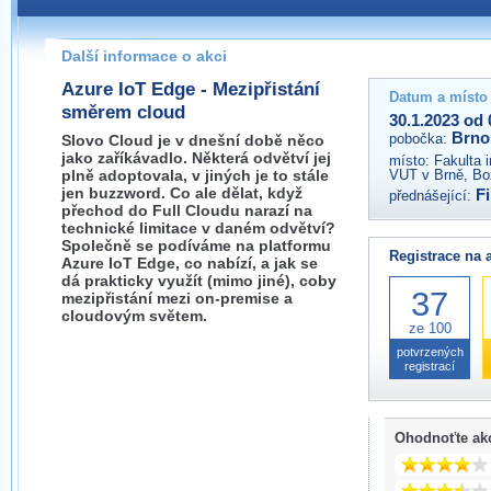
Pokud máte jakýkoliv dotaz na organizátory této akce,
prosím neváhejte nás kontaktovat na e-mailu:
Další informace o akci
brno@wug.cz
Azure IoT Edge - Mezipřistání
Datum a místo
směrem cloud
30.1.2023 od 
Brno
pobočka:
Slovo Cloud je v dnešní době něco
jako zaříkávadlo. Některá odvětví jej
místo:
Fakulta 
plně adoptovala, v jiných je to stále
VUT v Brně, Bo
jen buzzword. Co ale dělat, když
Fi
přednášející:
přechod do Full Cloudu narazí na
technické limitace v daném odvětví?
Společně se podíváme na platformu
Registrace na 
Azure IoT Edge, co nabízí, a jak se
dá prakticky využít (mimo jiné), coby
37
mezipřistání mezi on-premise a
cloudovým světem.
ze 100
potvrzených
registrací
Ohodnoťte ak