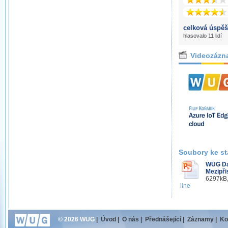
celková úspěš
hlasovalo 11 lidí
Videozázn
Soubory ke st
WUG Day
Mezipři
6297kB,
line
© 2026 WUG
|
Úvod
|
O nás
|
Přednášející
|
Záznamy
|
Ko