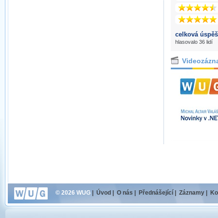
celková úspěš
hlasovalo 36 lidí
Videozázn
© 2026 WUG
|
Úvod
|
O nás
|
Přednášející
|
Záznamy
|
Ko