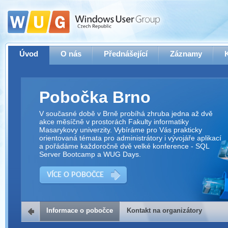
Úvod
O nás
Přednášející
Záznamy
Pobočka Brno
V současné době v Brně probíhá zhruba jedna až dvě
akce měsíčně v prostorách Fakulty informatiky
Masarykovy univerzity. Vybíráme pro Vás prakticky
orientovaná témata pro administrátory i vývojáře aplikací
a pořádáme každoročně dvě velké konference - SQL
Server Bootcamp a WUG Days.
VÍCE O POBOČCE
Informace o pobočce
Kontakt na organizátory
Kontakt na organizátory