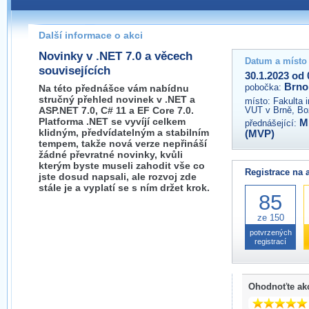
Pokud máte jakýkoliv dotaz na organizátory této akce,
prosím neváhejte nás kontaktovat na e-mailu:
Další informace o akci
brno@wug.cz
Novinky v .NET 7.0 a věcech
Datum a místo
souvisejících
30.1.2023 od 
Brno
pobočka:
Na této přednášce vám nabídnu
stručný přehled novinek v .NET a
místo:
Fakulta 
ASP.NET 7.0, C# 11 a EF Core 7.0.
VUT v Brně, Bo
Platforma .NET se vyvíjí celkem
Mi
přednášející:
klidným, předvídatelným a stabilním
(MVP)
tempem, takže nová verze nepřináší
žádné převratné novinky, kvůli
kterým byste museli zahodit vše co
Registrace na 
jste dosud napsali, ale rozvoj zde
stále je a vyplatí se s ním držet krok.
85
ze 150
potvrzených
registrací
Ohodnoťte ak