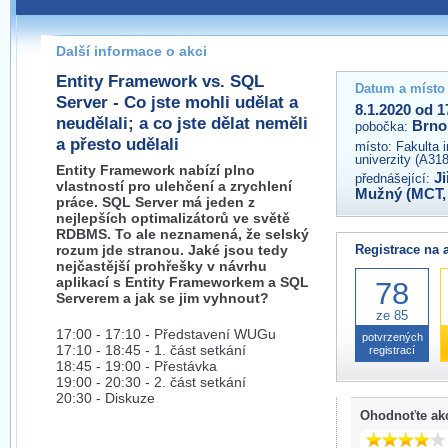
Pokud máte jakýkoliv dotaz na organizátory této akce,
prosím neváhejte nás kontaktovat na e-mailu:
Další informace o akci
brno@wug.cz
Entity Framework vs. SQL
Datum a místo
Server - Co jste mohli udělat a
8.1.2020 od 1
neudělali; a co jste dělat neměli
Brno
pobočka:
a přesto udělali
místo:
Fakulta 
univerzity (A31
Entity Framework nabízí plno
Ji
přednášející:
vlastností pro ulehčení a zrychlení
Mužný (MCT
práce. SQL Server má jeden z
nejlepších optimalizátorů ve světě
RDBMS. To ale neznamená, že selský
rozum jde stranou. Jaké jsou tedy
Registrace na 
nejčastější prohřešky v návrhu
aplikací s Entity Frameworkem a SQL
78
Serverem a jak se jim vyhnout?
ze 85
17:00 - 17:10 - Představení WUGu
potvrzených
17:10 - 18:45 - 1. část setkání
registrací
18:45 - 19:00 - Přestávka
19:00 - 20:30 - 2. část setkání
20:30 - Diskuze
Ohodnoťte ak