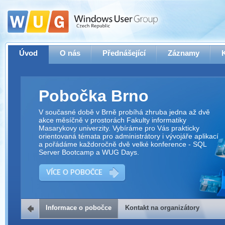
Úvod
O nás
Přednášející
Záznamy
Pobočka Brno
V současné době v Brně probíhá zhruba jedna až dvě
akce měsíčně v prostorách Fakulty informatiky
Masarykovy univerzity. Vybíráme pro Vás prakticky
orientovaná témata pro administrátory i vývojáře aplikací
a pořádáme každoročně dvě velké konference - SQL
Server Bootcamp a WUG Days.
VÍCE O POBOČCE
Informace o pobočce
Kontakt na organizátory
Kontakt na organizátory