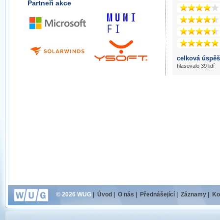
Partneři akce
celková úspěš
hlasovalo 39 lidí
© 2026 WUG
|
Úvod
|
O nás
|
Přednášející
|
Záznamy
|
Ko